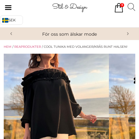
0
Tillbaka
Tillbaka
SEK
Alla produkter
Om oss
För oss som älskar mode
Överdelar
Köpvillkor
HEM
/
REAPRODUKTER
/ COOL TUNIKA MED VOLANGER/KRÅS RUNT HALSEN!
Underdelar
Kontakta oss
Accessoarer
Skor/Stövlar