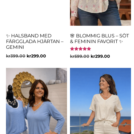
✨ HALSBAND MED
🌸 BLOMMIG BLUS – SÖT
FÄRGGLADA HJÄRTAN –
& FEMININ FAVORIT ✨
GEMINI
Betygsatt
kr
399.00
kr
299.00
kr
599.00
kr
299.00
5.00
av 5