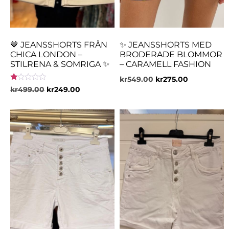
🤎 JEANSSHORTS FRÅN
✨ JEANSSHORTS MED
CHICA LONDON –
BRODERADE BLOMMOR
STILRENA & SOMRIGA ✨
– CARAMELL FASHION
kr
549.00
kr
275.00
Betygsatt
kr
499.00
kr
249.00
1.00
av
5