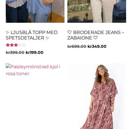
✨ LJUSBLÅ TOPP MED
🤍 BRODERADE JEANS –
SPETSDETALJER ✨
ZABAIONE 🤍
kr
699.00
kr
349.00
Betygsatt
kr
399.00
kr
199.00
3.00
av 5