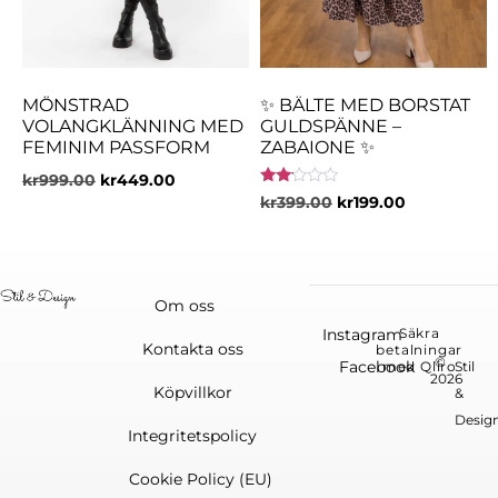
MÖNSTRAD
✨ BÄLTE MED BORSTAT
VOLANGKLÄNNING MED
GULDSPÄNNE –
FEMINIM PASSFORM
ZABAIONE ✨
kr
999.00
kr
449.00
Betygsatt
kr
399.00
kr
199.00
2.00
av 5
Om oss
Instagram
Säkra
Kontakta oss
betalningar
©
Facebook
med Qliro
Stil
2026
Köpvillkor
&
Desig
Integritetspolicy
Cookie Policy (EU)