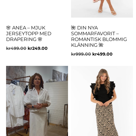
🌸 ANEA – MJUK
🌺 DIN NYA
JERSEYTOPP MED
SOMMARFAVORIT –
DRAPERING 🌸
ROMANTISK BLOMMIG
KLÄNNING 🌺
kr
499.00
kr
249.00
kr
999.00
kr
499.00