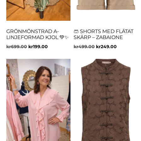
GRÖNMÖNSTRAD A-
🩳 SHORTS MED FLÄTAT
LINJEFORMAD KJOL 💚✨
SKÄRP – ZABAIONE
kr
699.00
kr
199.00
kr
499.00
kr
249.00