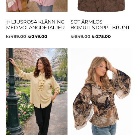
✨ LJUSROSA KLÄNNING
SÖT ÄRMLÖS
MED VOLANGDETALJER
BOMULLSTOPP I BRUNT
kr
499.00
kr
249.00
kr
549.00
kr
275.00