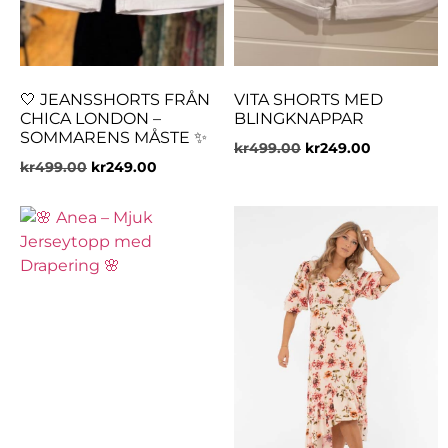
🤍 JEANSSHORTS FRÅN
VITA SHORTS MED
CHICA LONDON –
BLINGKNAPPAR
SOMMARENS MÅSTE ✨
kr
499.00
kr
249.00
kr
499.00
kr
249.00