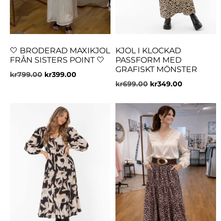
🤍 BRODERAD MAXIKJOL
KJOL I KLOCKAD
FRÅN SISTERS POINT 🤍
PASSFORM MED
GRAFISKT MÖNSTER
kr
799.00
kr
399.00
kr
699.00
kr
349.00