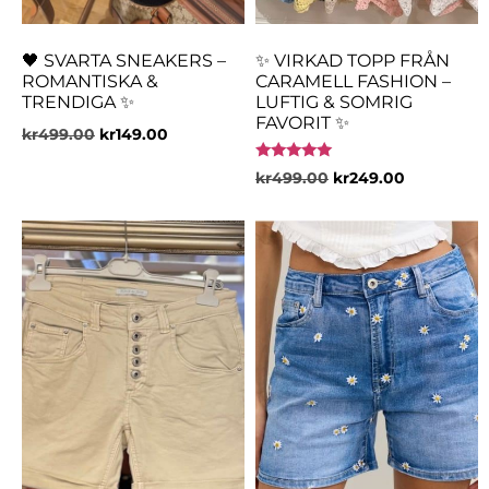
🖤 SVARTA SNEAKERS –
✨ VIRKAD TOPP FRÅN
ROMANTISKA &
CARAMELL FASHION –
TRENDIGA ✨
LUFTIG & SOMRIG
FAVORIT ✨
kr
499.00
kr
149.00
Betygsatt
kr
499.00
kr
249.00
5.00
av 5