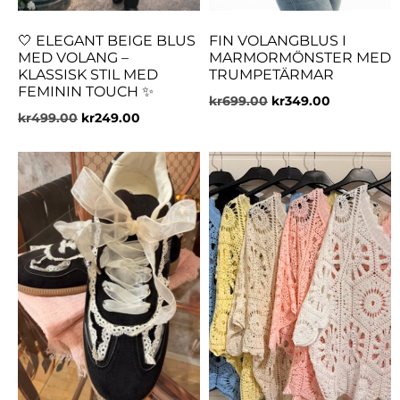
🤍 ELEGANT BEIGE BLUS
FIN VOLANGBLUS I
MED VOLANG –
MARMORMÖNSTER MED
KLASSISK STIL MED
TRUMPETÄRMAR
FEMININ TOUCH ✨
kr
699.00
kr
349.00
kr
499.00
kr
249.00