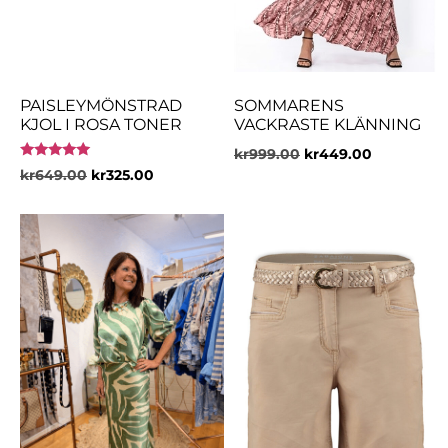
PAISLEYMÖNSTRAD
SOMMARENS
KJOL I ROSA TONER
VACKRASTE KLÄNNING
kr
999.00
kr
449.00
Betygsatt
kr
649.00
kr
325.00
5.00
av 5