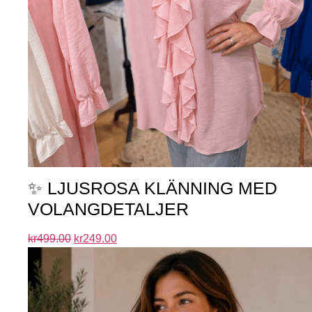
✨ LJUSROSA KLÄNNING MED
VOLANGDETALJER
kr
499.00
kr
249.00