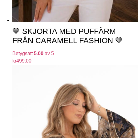
🤎 SKJORTA MED PUFFÄRM
FRÅN CARAMELL FASHION 🤎
Betygsatt
5.00
av 5
kr
499.00