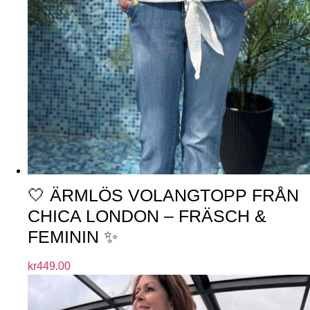
🤍 ÄRMLÖS VOLANGTOPP FRÅN
CHICA LONDON – FRÄSCH &
FEMININ ✨
kr
449.00