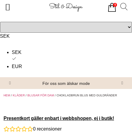
0
Tillbaka
Tillbaka
Alla produkter
Om oss
Överdelar
Köpvillkor
SEK
Underdelar
Kontakta oss
SEK
Accessoarer
EUR
Skor/Stövlar
För oss som älskar mode
HEM
/
KLÄDER
/
BLUSAR FÖR DAM
/ CHOKLADBRUN BLUS MED GULDRÄNDER
Presentkort gäller enbart i webbshopen, ej i butik!
0
recensioner