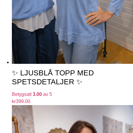
✨ LJUSBLÅ TOPP MED
SPETSDETALJER ✨
Betygsatt
3.00
av 5
kr
399.00