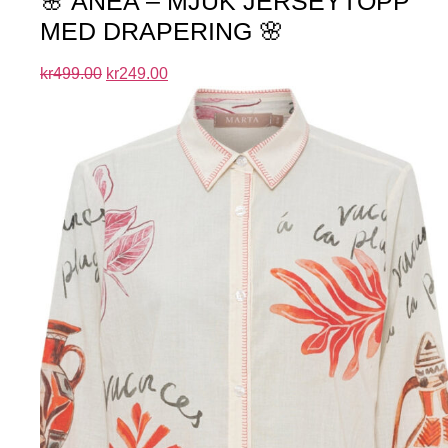
🌸 ANEA – MJUK JERSEYTOPP
MED DRAPERING 🌸
kr
499.00
kr
249.00