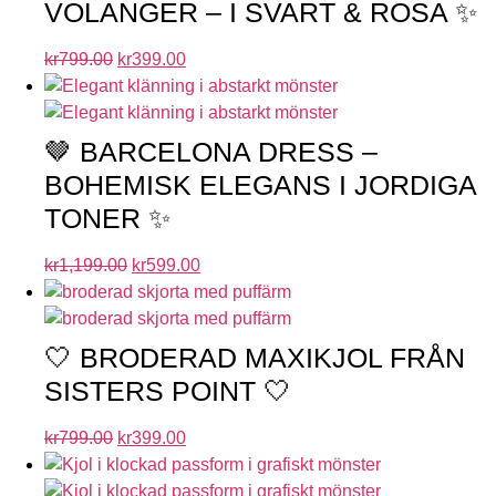
VOLANGER – I SVART & ROSA ✨
kr
799.00
kr
399.00
🤎 BARCELONA DRESS –
BOHEMISK ELEGANS I JORDIGA
TONER ✨
kr
1,199.00
kr
599.00
🤍 BRODERAD MAXIKJOL FRÅN
SISTERS POINT 🤍
kr
799.00
kr
399.00