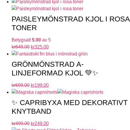
PAISLEYMÖNSTRAD KJOL I ROSA
TONER
Betygsatt
5.00
av 5
kr
649.00
kr
325.00
GRÖNMÖNSTRAD A-
LINJEFORMAD KJOL 💚✨
kr
699.00
kr
199.00
✨ CAPRIBYXA MED DEKORATIVT
KNYTBAND
kr
499.00
kr
249.00