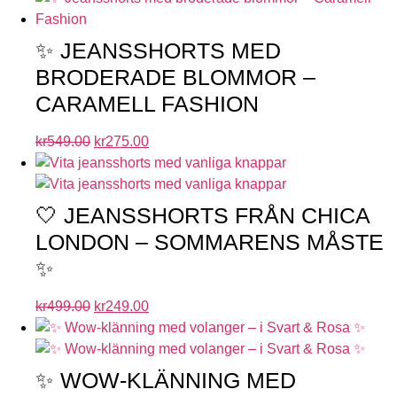
✨ JEANSSHORTS MED
BRODERADE BLOMMOR –
CARAMELL FASHION
kr
549.00
kr
275.00
🤍 JEANSSHORTS FRÅN CHICA
LONDON – SOMMARENS MÅSTE
✨
kr
499.00
kr
249.00
✨ WOW-KLÄNNING MED