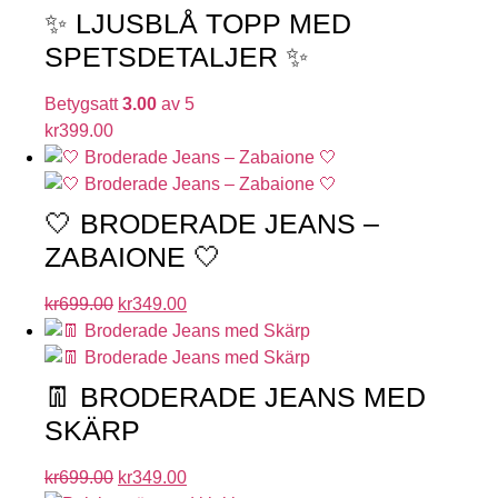
✨ LJUSBLÅ TOPP MED
SPETSDETALJER ✨
Betygsatt
3.00
av 5
kr
399.00
🤍 BRODERADE JEANS –
ZABAIONE 🤍
kr
699.00
kr
349.00
👖 BRODERADE JEANS MED
SKÄRP
kr
699.00
kr
349.00