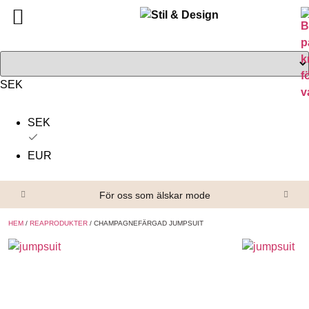
Tillbaka
Tillbaka
Alla produkter
Om oss
Överdelar
Köpvillkor
SEK
Underdelar
Kontakta oss
SEK
Accessoarer
EUR
Skor/Stövlar
För oss som älskar mode
HEM
/
REAPRODUKTER
/ CHAMPAGNEFÄRGAD JUMPSUIT