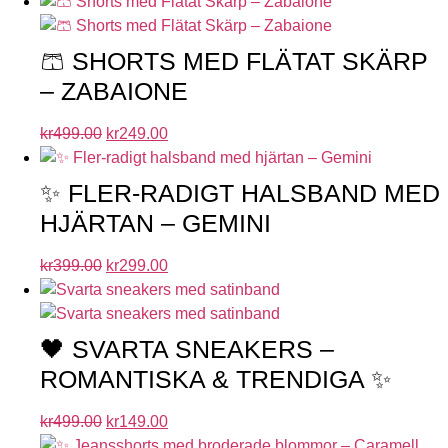
🩳 SHORTS MED FLÄTAT SKÄRP
– ZABAIONE
kr
499.00
kr
249.00
✨ FLER-RADIGT HALSBAND MED
HJÄRTAN – GEMINI
kr
399.00
kr
299.00
🖤 SVARTA SNEAKERS –
ROMANTISKA & TRENDIGA ✨
kr
499.00
kr
149.00