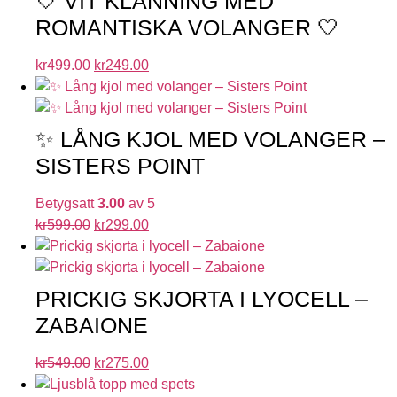
🤍 VIT KLÄNNING MED
ROMANTISKA VOLANGER 🤍
kr
499.00
kr
249.00
✨ LÅNG KJOL MED VOLANGER –
SISTERS POINT
Betygsatt
3.00
av 5
kr
599.00
kr
299.00
PRICKIG SKJORTA I LYOCELL –
ZABAIONE
kr
549.00
kr
275.00