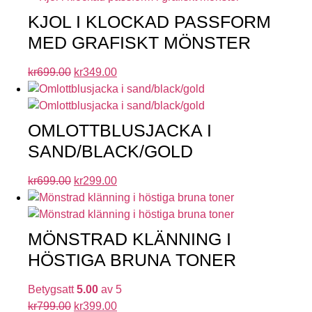
KJOL I KLOCKAD PASSFORM
MED GRAFISKT MÖNSTER
kr
699.00
kr
349.00
OMLOTTBLUSJACKA I
SAND/BLACK/GOLD
kr
699.00
kr
299.00
MÖNSTRAD KLÄNNING I
HÖSTIGA BRUNA TONER
Betygsatt
5.00
av 5
kr
799.00
kr
399.00