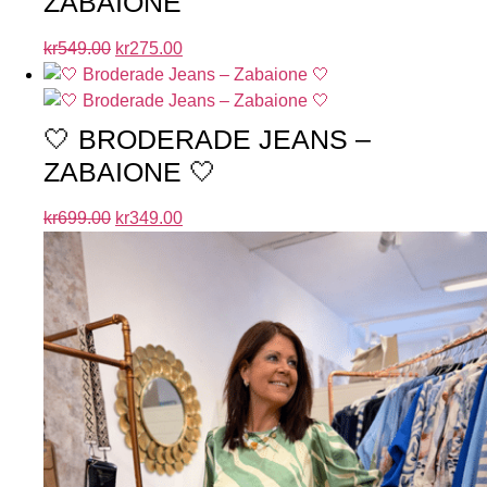
ZABAIONE
kr
549.00
kr
275.00
🤍 BRODERADE JEANS –
ZABAIONE 🤍
kr
699.00
kr
349.00