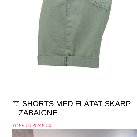
🩳 SHORTS MED FLÄTAT SKÄRP
– ZABAIONE
kr
499.00
kr
249.00