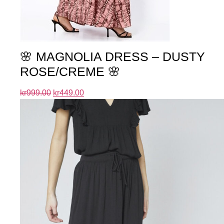
🌸 MAGNOLIA DRESS – DUSTY
ROSE/CREME 🌸
kr
999.00
kr
449.00