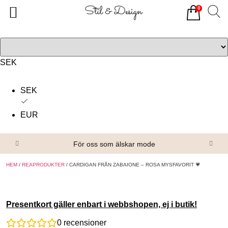
0
Tillbaka
Tillbaka
Alla produkter
Om oss
Överdelar
Köpvillkor
SEK
Underdelar
Kontakta oss
SEK
Accessoarer
EUR
Skor/Stövlar
För oss som älskar mode
HEM
/
REAPRODUKTER
/ CARDIGAN FRÅN ZABAIONE – ROSA MYSFAVORIT 💗
Presentkort gäller enbart i webbshopen, ej i butik!
0
recensioner