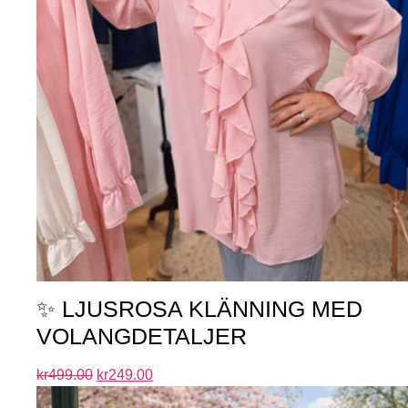
✨ LJUSROSA KLÄNNING MED
VOLANGDETALJER
kr
499.00
kr
249.00