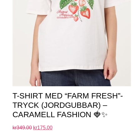
T-SHIRT MED “FARM FRESH”-
TRYCK (JORDGUBBAR) –
CARAMELL FASHION 🍓✨
kr
349.00
kr
175.00