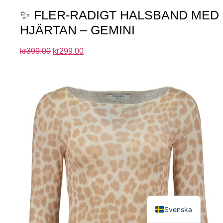
✨ FLER-RADIGT HALSBAND MED
HJÄRTAN – GEMINI
kr
399.00
kr
299.00
English
Svenska