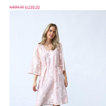
kr
699.00
kr
199.00