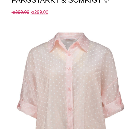
kr
399.00
kr
299.00