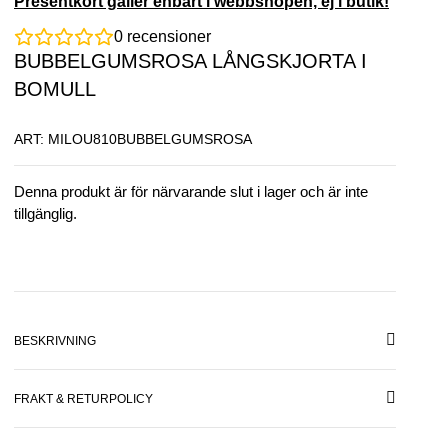
Presentkort gäller enbart i webbshopen, ej i butik!
0
recensioner
BUBBELGUMSROSA LÅNGSKJORTA I
BOMULL
ART: MILOU810BUBBELGUMSROSA
Denna produkt är för närvarande slut i lager och är inte
tillgänglig.
BESKRIVNING
FRAKT & RETURPOLICY