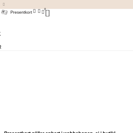
Damkläder & accessoarer
0
Presentkort
K
R