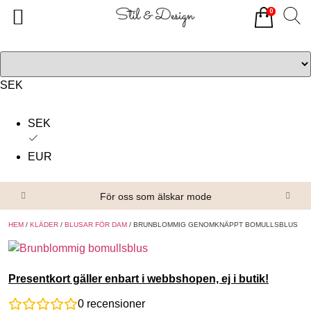
0
Tillbaka
Tillbaka
Alla produkter
Om oss
Överdelar
Köpvillkor
SEK
Underdelar
Kontakta oss
SEK
Accessoarer
EUR
Skor/Stövlar
För oss som älskar mode
HEM
/
KLÄDER
/
BLUSAR FÖR DAM
/ BRUNBLOMMIG GENOMKNÄPPT BOMULLSBLUS
Presentkort gäller enbart i webbshopen, ej i butik!
0
recensioner