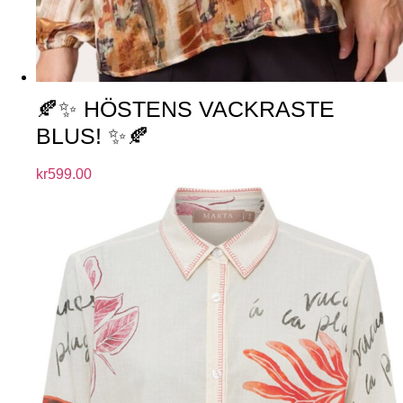
🍂✨ HÖSTENS VACKRASTE
BLUS! ✨🍂
kr
599.00