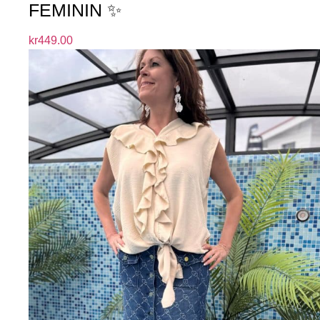
FEMININ ✨
kr
449.00