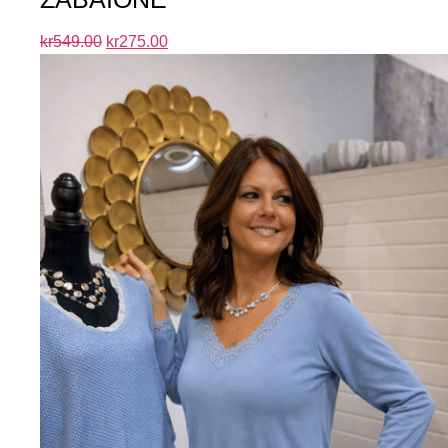
kr
549.00
kr
275.00