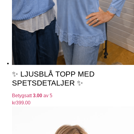
✨ LJUSBLÅ TOPP MED
SPETSDETALJER ✨
Betygsatt
3.00
av 5
kr
399.00