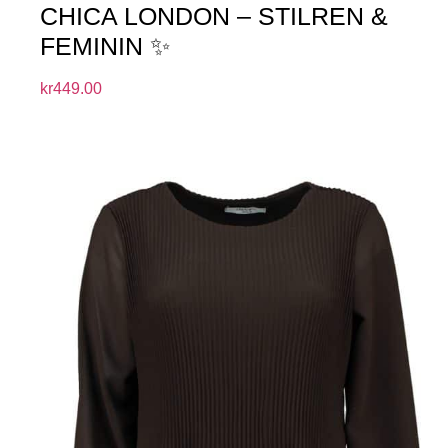
CHICA LONDON – STILREN &
FEMININ ✨
kr
449.00