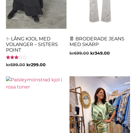
✨ LÅNG KJOL MED
👖 BRODERADE JEANS
VOLANGER – SISTERS
MED SKÄRP
POINT
kr
699.00
kr
349.00
Betygsatt
kr
599.00
kr
299.00
3.00
av 5