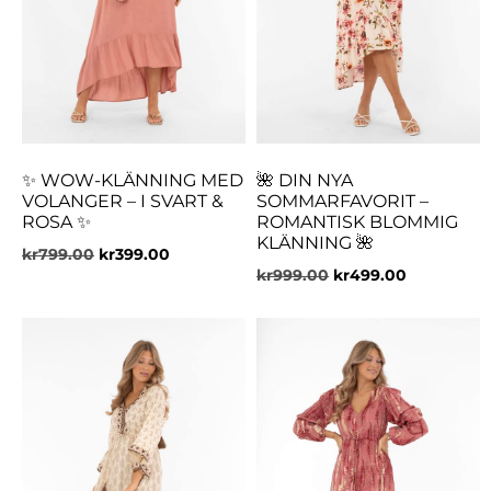
✨ WOW-KLÄNNING MED
🌺 DIN NYA
VOLANGER – I SVART &
SOMMARFAVORIT –
ROSA ✨
ROMANTISK BLOMMIG
KLÄNNING 🌺
kr
799.00
kr
399.00
kr
999.00
kr
499.00