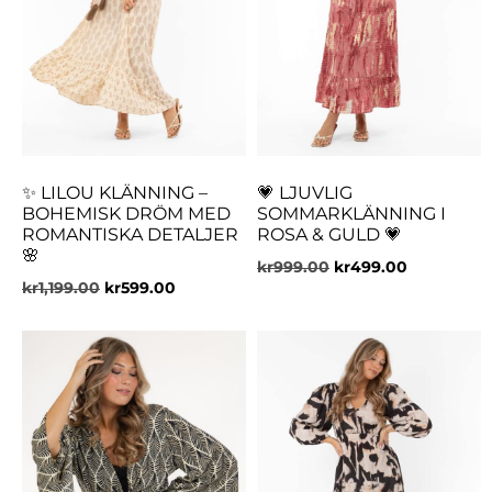
✨ LILOU KLÄNNING –
💗 LJUVLIG
BOHEMISK DRÖM MED
SOMMARKLÄNNING I
ROMANTISKA DETALJER
ROSA & GULD 💗
🌸
kr
999.00
kr
499.00
kr
1,199.00
kr
599.00