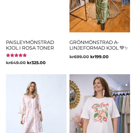
PAISLEYMÖNSTRAD
GRÖNMÖNSTRAD A-
KJOL I ROSA TONER
LINJEFORMAD KJOL 💚✨
kr
699.00
kr
199.00
Betygsatt
kr
649.00
kr
325.00
5.00
av 5