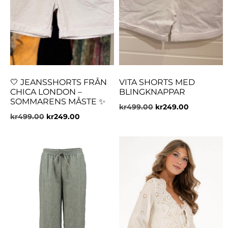
🤍 JEANSSHORTS FRÅN
VITA SHORTS MED
CHICA LONDON –
BLINGKNAPPAR
SOMMARENS MÅSTE ✨
kr
499.00
kr
249.00
kr
499.00
kr
249.00