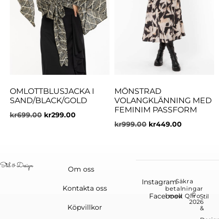
OMLOTTBLUSJACKA I
MÖNSTRAD
SAND/BLACK/GOLD
VOLANGKLÄNNING MED
FEMINIM PASSFORM
kr
699.00
kr
299.00
kr
999.00
kr
449.00
Om oss
Instagram
Säkra
Kontakta oss
betalningar
©
Facebook
med Qliro
Stil
2026
Köpvillkor
&