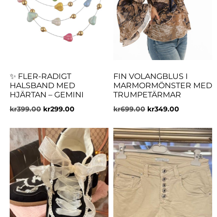
✨ FLER-RADIGT
FIN VOLANGBLUS I
HALSBAND MED
MARMORMÖNSTER MED
HJÄRTAN – GEMINI
TRUMPETÄRMAR
kr
399.00
kr
299.00
kr
699.00
kr
349.00