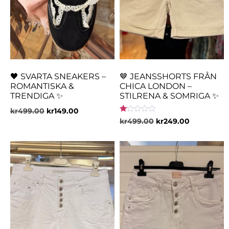
🖤 SVARTA SNEAKERS –
🤎 JEANSSHORTS FRÅN
ROMANTISKA &
CHICA LONDON –
TRENDIGA ✨
STILRENA & SOMRIGA ✨
kr
499.00
kr
149.00
Betygsatt
kr
499.00
kr
249.00
1.00
av
5