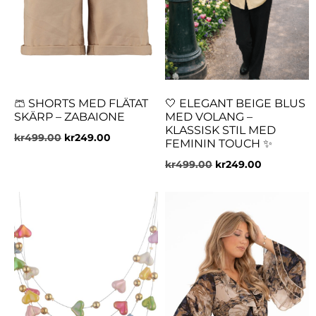
🩳 SHORTS MED FLÄTAT
🤍 ELEGANT BEIGE BLUS
SKÄRP – ZABAIONE
MED VOLANG –
KLASSISK STIL MED
kr
499.00
kr
249.00
FEMININ TOUCH ✨
kr
499.00
kr
249.00