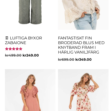
👖 LUFTIGA BYXOR
FANTASTISKT FIN
ZABAIONE
BRODERAD BLUS MED
KNYTBAND FRAM I
HÄRLIG VANILJFÄRG
Betygsatt
kr
499.00
kr
249.00
5.00
kr
699.00
kr
349.00
av 5