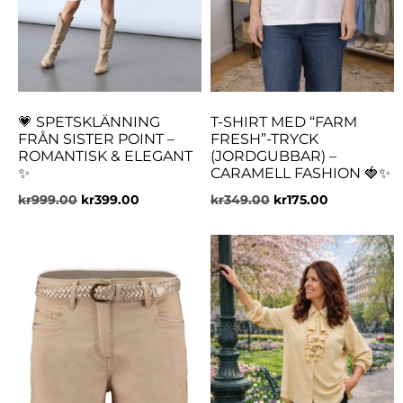
💗 SPETSKLÄNNING
T-SHIRT MED “FARM
FRÅN SISTER POINT –
FRESH”-TRYCK
ROMANTISK & ELEGANT
(JORDGUBBAR) –
✨
CARAMELL FASHION 🍓✨
kr
999.00
kr
399.00
kr
349.00
kr
175.00