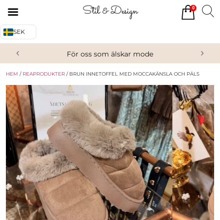
0
Tillbaka
Tillbaka
SEK
Alla produkter
Om oss
För oss som älskar mode
Överdelar
Köpvillkor
HEM
/
REAPRODUKTER
/ BRUN INNETOFFEL MED MOCCAKÄNSLA OCH PÄLS
Underdelar
Kontakta oss
Accessoarer
Skor/Stövlar