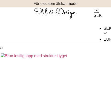
För oss som älskar mode
SEK
SE
EU
GET