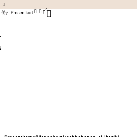
Damkläder & accessoarer
0
Presentkort
K
R