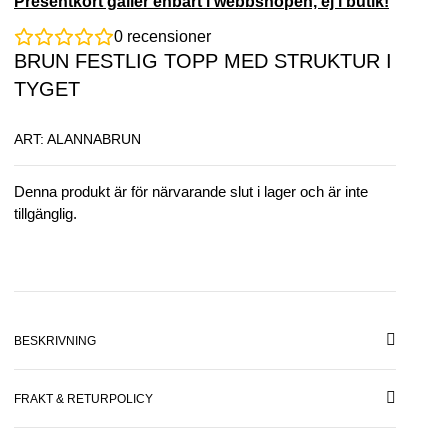
Presentkort gäller enbart i webbshopen, ej i butik!
0
recensioner
BRUN FESTLIG TOPP MED STRUKTUR I
TYGET
ART: ALANNABRUN
Denna produkt är för närvarande slut i lager och är inte
tillgänglig.
BESKRIVNING
FRAKT & RETURPOLICY