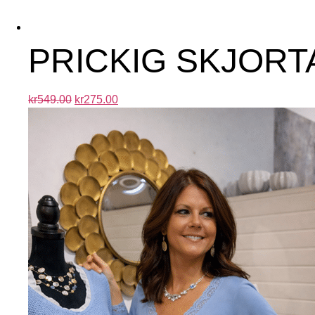
PRICKIG SKJORTA
kr
549.00
kr
275.00