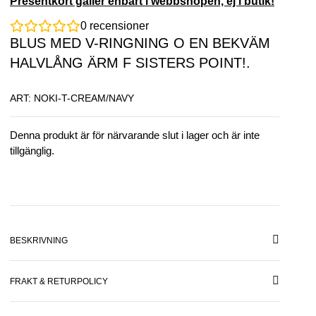
Presentkort gäller enbart i webbshopen, ej i butik!
0
recensioner
BLUS MED V-RINGNING O EN BEKVÄM
HALVLÅNG ÄRM F SISTERS POINT!.
ART: NOKI-T-CREAM/NAVY
Denna produkt är för närvarande slut i lager och är inte
tillgänglig.
BESKRIVNING
FRAKT & RETURPOLICY