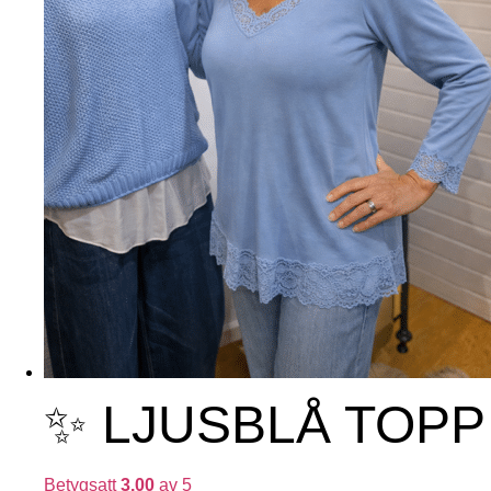
✨ LJUSBLÅ TOPP
Betygsatt
3.00
av 5