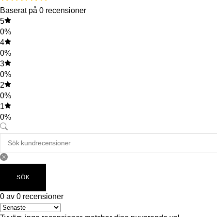
Baserat på 0 recensioner
5
0%
4
0%
3
0%
2
0%
1
0%
SÖK
0 av 0 recensioner