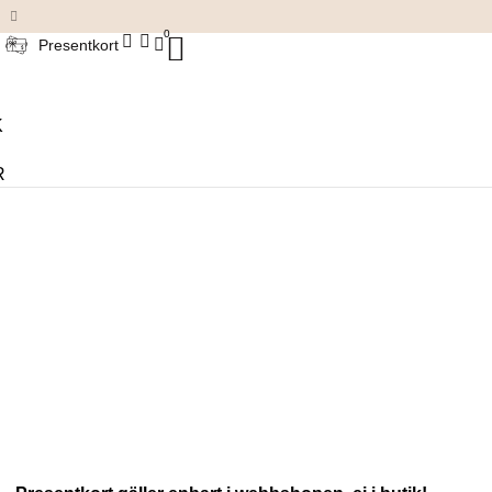
Damkläder & accessoarer
0
Presentkort
K
R