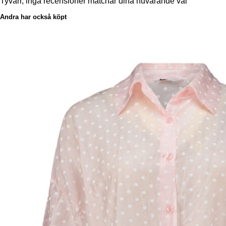
Tyvärr, inga recensioner matchar dina nuvarande val
Andra har också köpt