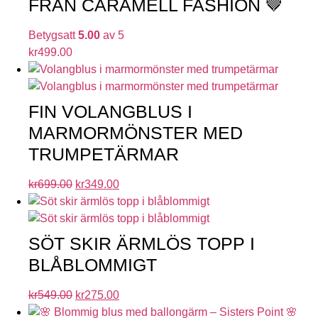
FRÅN CARAMELL FASHION 🤎
Betygsatt
5.00
av 5
kr
499.00
FIN VOLANGBLUS I
MARMORMÖNSTER MED
TRUMPETÄRMAR
kr
699.00
kr
349.00
SÖT SKIR ÄRMLÖS TOPP I
BLÅBLOMMIGT
kr
549.00
kr
275.00