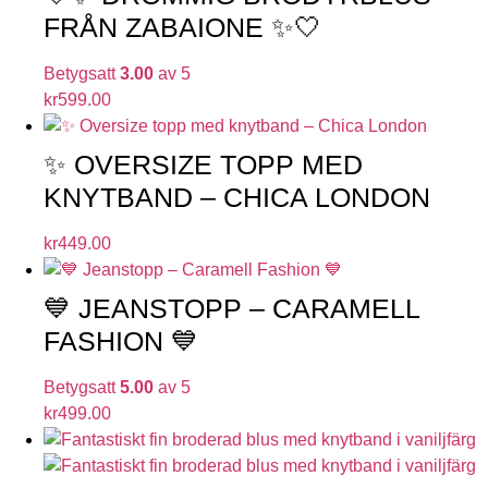
FRÅN ZABAIONE ✨🤍
Betygsatt
3.00
av 5
kr
599.00
✨ OVERSIZE TOPP MED
KNYTBAND – CHICA LONDON
kr
449.00
💙 JEANSTOPP – CARAMELL
FASHION 💙
Betygsatt
5.00
av 5
kr
499.00