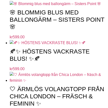
🌸 BLOMMIG BLUS MED
BALLONGÄRM – SISTERS POINT
🌸
kr
599.00
🍂✨ HÖSTENS VACKRASTE
BLUS! ✨🍂
kr
599.00
🤍 ÄRMLÖS VOLANGTOPP FRÅN
CHICA LONDON – FRÄSCH &
FEMININ ✨