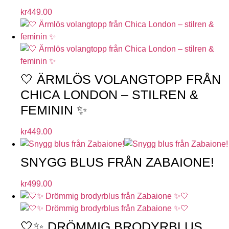
kr
449.00
🤍 ÄRMLÖS VOLANGTOPP FRÅN
CHICA LONDON – STILREN &
FEMININ ✨
kr
449.00
SNYGG BLUS FRÅN ZABAIONE!
kr
499.00
🤍✨ DRÖMMIG BRODYRBLUS