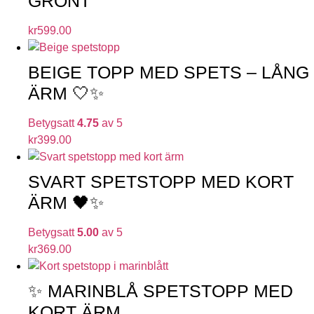
GRÖNT
kr
599.00
BEIGE TOPP MED SPETS – LÅNG
ÄRM 🤍✨
Betygsatt
4.75
av 5
kr
399.00
SVART SPETSTOPP MED KORT
ÄRM 🖤✨
Betygsatt
5.00
av 5
kr
369.00
✨ MARINBLÅ SPETSTOPP MED
KORT ÄRM