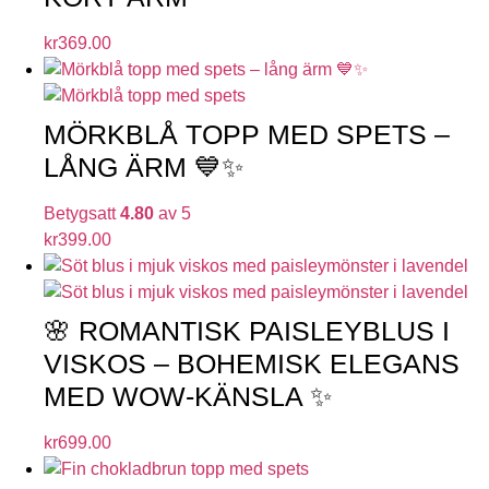
kr
369.00
MÖRKBLÅ TOPP MED SPETS –
LÅNG ÄRM 💙✨
Betygsatt
4.80
av 5
kr
399.00
🌸 ROMANTISK PAISLEYBLUS I
VISKOS – BOHEMISK ELEGANS
MED WOW-KÄNSLA ✨
kr
699.00