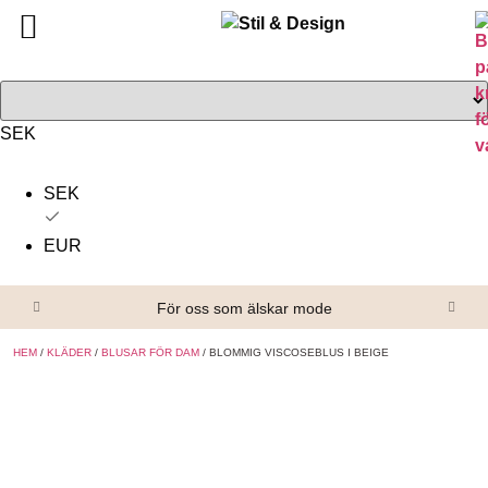
Tillbaka
Tillbaka
Alla produkter
Om oss
Överdelar
Köpvillkor
SEK
Underdelar
Kontakta oss
SEK
Accessoarer
EUR
Skor/Stövlar
För oss som älskar mode
HEM
/
KLÄDER
/
BLUSAR FÖR DAM
/ BLOMMIG VISCOSEBLUS I BEIGE