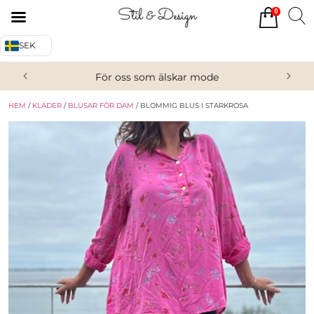
0
Tillbaka
Tillbaka
SEK
Alla produkter
Om oss
För oss som älskar mode
Överdelar
Köpvillkor
HEM
/
KLÄDER
/
BLUSAR FÖR DAM
/ BLOMMIG BLUS I STARKROSA
Underdelar
Kontakta oss
Accessoarer
Skor/Stövlar