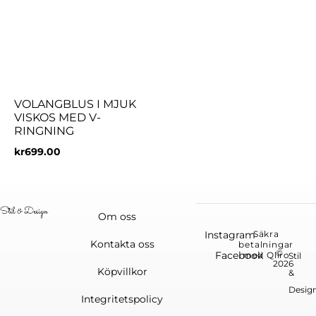
VOLANGBLUS I MJUK
VISKOS MED V-
RINGNING
kr
699.00
Om oss
Instagram
Säkra
Kontakta oss
betalningar
©
Facebook
med Qliro
Stil
2026
Köpvillkor
&
Desig
Integritetspolicy