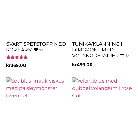
SVART SPETSTOPP MED
TUNIKA/KLÄNNING I
KORT ÄRM 🖤✨
DIMGRÖNT MED
VOLANGDETALJER 💚✨
Betygsatt
kr
499.00
kr
369.00
5.00
av 5