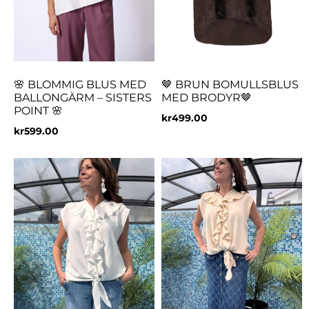
🌸 BLOMMIG BLUS MED
🤎 BRUN BOMULLSBLUS
BALLONGÄRM – SISTERS
MED BRODYR🤎
POINT 🌸
kr
499.00
kr
599.00