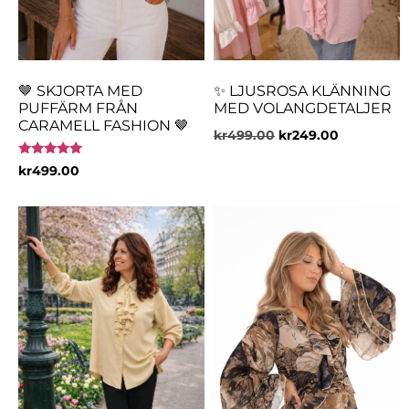
🤎 SKJORTA MED
✨ LJUSROSA KLÄNNING
PUFFÄRM FRÅN
MED VOLANGDETALJER
CARAMELL FASHION 🤎
kr
499.00
kr
249.00
Betygsatt
kr
499.00
5.00
av 5