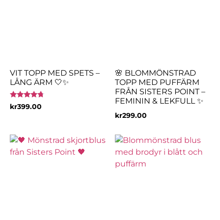
VIT TOPP MED SPETS –
🌸 BLOMMÖNSTRAD
LÅNG ÄRM 🤍✨
TOPP MED PUFFÄRM
FRÅN SISTERS POINT –
FEMININ & LEKFULL ✨
Betygsatt
kr
399.00
4.50
kr
299.00
av 5