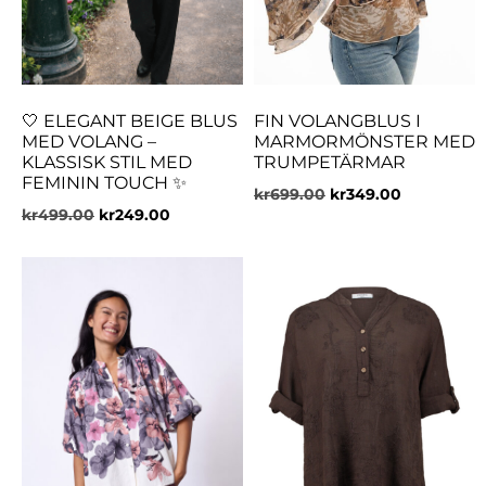
🤍 ELEGANT BEIGE BLUS
FIN VOLANGBLUS I
MED VOLANG –
MARMORMÖNSTER MED
KLASSISK STIL MED
TRUMPETÄRMAR
FEMININ TOUCH ✨
kr
699.00
kr
349.00
kr
499.00
kr
249.00