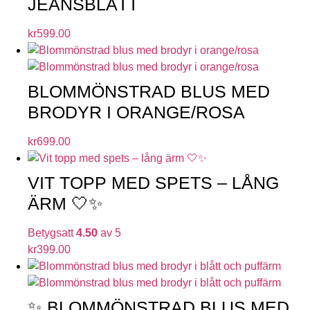
JEANSBLÅTT
kr
599.00
BLOMMÖNSTRAD BLUS MED
BRODYR I ORANGE/ROSA
kr
699.00
VIT TOPP MED SPETS – LÅNG
ÄRM 🤍✨
Betygsatt
4.50
av 5
kr
399.00
✨ BLOMMÖNSTRAD BLUS MED