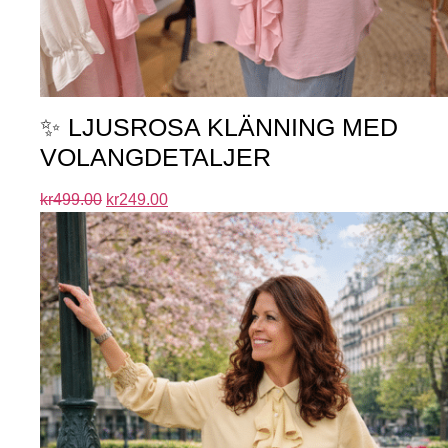
✨ LJUSROSA KLÄNNING MED
VOLANGDETALJER
kr
499.00
kr
249.00