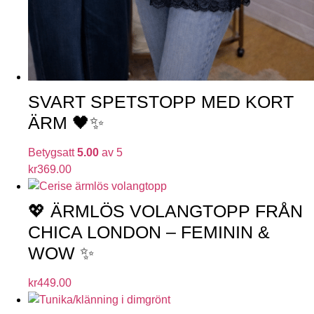
SVART SPETSTOPP MED KORT
ÄRM 🖤✨
Betygsatt
5.00
av 5
kr
369.00
💖 ÄRMLÖS VOLANGTOPP FRÅN
CHICA LONDON – FEMININ &
WOW ✨
kr
449.00