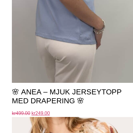
🌸 ANEA – MJUK JERSEYTOPP
MED DRAPERING 🌸
kr
499.00
kr
249.00