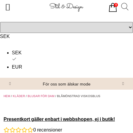
0
Tillbaka
Tillbaka
Alla produkter
Om oss
Överdelar
Köpvillkor
SEK
Underdelar
Kontakta oss
SEK
Accessoarer
EUR
Skor/Stövlar
För oss som älskar mode
HEM
/
KLÄDER
/
BLUSAR FÖR DAM
/ BLÅMÖNSTRAD VISKOSBLUS
Presentkort gäller enbart i webbshopen, ej i butik!
0
recensioner