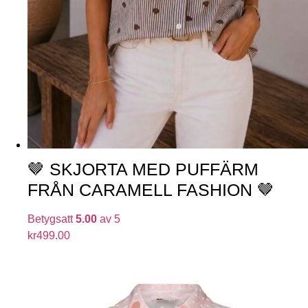
🤎 SKJORTA MED PUFFÄRM
FRÅN CARAMELL FASHION 🤎
Betygsatt
5.00
av 5
kr
499.00