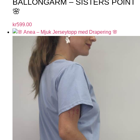
BALLONGÄRM – SISTERS POINT
🌸
kr
599.00