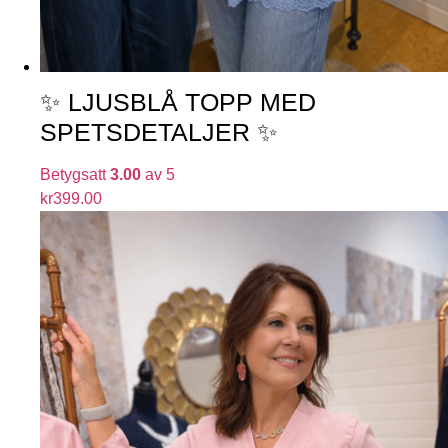
✨ LJUSBLÅ TOPP MED
SPETSDETALJER ✨
Betygsatt
3.00
av 5
kr
399.00