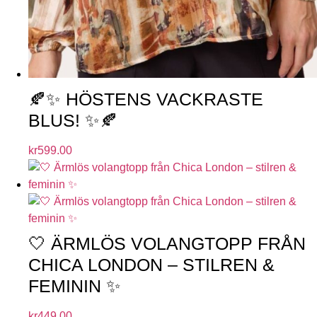
🍂✨ HÖSTENS VACKRASTE
BLUS! ✨🍂
kr
599.00
🤍 ÄRMLÖS VOLANGTOPP FRÅN
CHICA LONDON – STILREN &
FEMININ ✨
kr
449.00