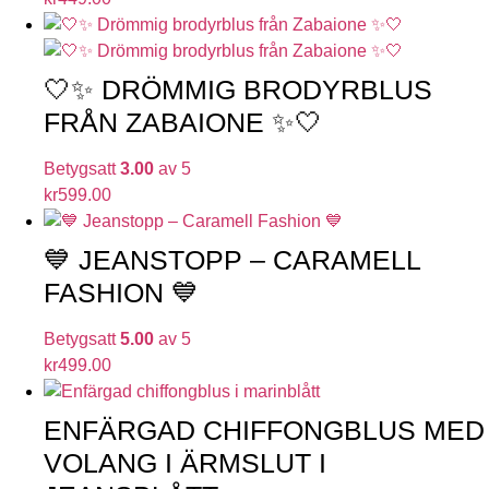
🤍✨ DRÖMMIG BRODYRBLUS
FRÅN ZABAIONE ✨🤍
Betygsatt
3.00
av 5
kr
599.00
💙 JEANSTOPP – CARAMELL
FASHION 💙
Betygsatt
5.00
av 5
kr
499.00
ENFÄRGAD CHIFFONGBLUS MED
VOLANG I ÄRMSLUT I