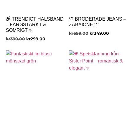
🌈 TRENDIGT HALSBAND
🤍 BRODERADE JEANS –
– FÄRGSTARKT &
ZABAIONE 🤍
SOMRIGT ✨
kr
699.00
kr
349.00
kr
399.00
kr
299.00