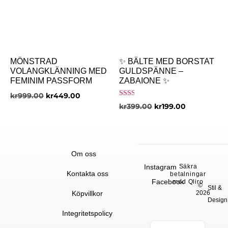
MÖNSTRAD
✨ BÄLTE MED BORSTAT
VOLANGKLÄNNING MED
GULDSPÄNNE –
FEMINIM PASSFORM
ZABAIONE ✨
kr
999.00
kr
449.00
Betygsatt
kr
399.00
kr
199.00
2.00
av 5
Om oss
Instagram
Säkra
Kontakta oss
betalningar
Facebook
med Qliro
©
Stil &
Köpvillkor
2026
Design
Integritetspolicy
English