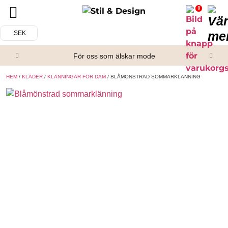
0
Tillbaka
Tillbaka
SEK
Alla produkter
Om oss
För oss som älskar mode
Överdelar
Köpvillkor
HEM
/
KLÄDER
/
KLÄNNINGAR FÖR DAM
/ BLÅMÖNSTRAD SOMMARKLÄNNING
Underdelar
Kontakta oss
Accessoarer
Skor/Stövlar