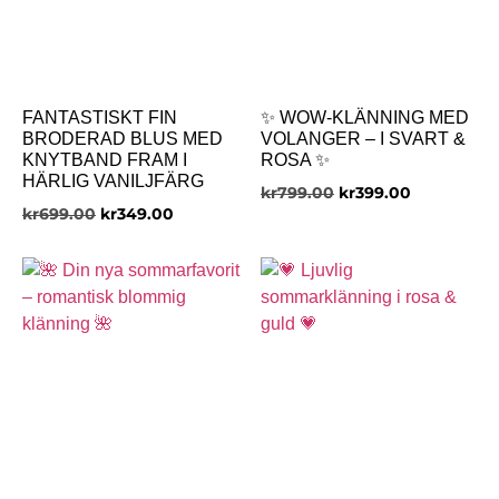
FANTASTISKT FIN
✨ WOW-KLÄNNING MED
BRODERAD BLUS MED
VOLANGER – I SVART &
KNYTBAND FRAM I
ROSA ✨
HÄRLIG VANILJFÄRG
kr
799.00
kr
399.00
kr
699.00
kr
349.00