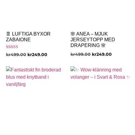
👖 LUFTIGA BYXOR
🌸 ANEA – MJUK
ZABAIONE
JERSEYTOPP MED
DRAPERING 🌸
Betygsatt
kr
499.00
kr
249.00
kr
499.00
kr
249.00
5.00
av 5