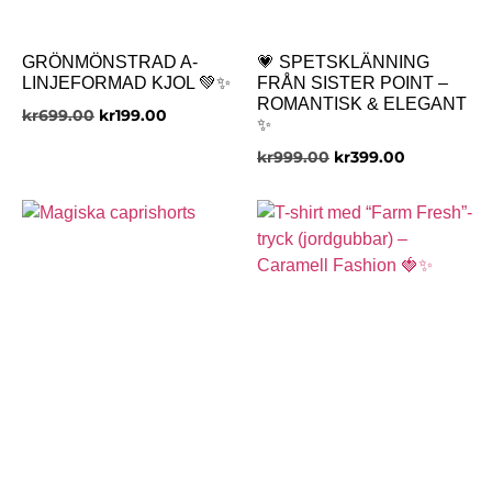
GRÖNMÖNSTRAD A-
💗 SPETSKLÄNNING
LINJEFORMAD KJOL 💚✨
FRÅN SISTER POINT –
ROMANTISK & ELEGANT
kr
699.00
kr
199.00
✨
kr
999.00
kr
399.00