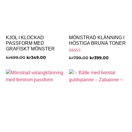
KJOL I KLOCKAD
MÖNSTRAD KLÄNNING I
PASSFORM MED
HÖSTIGA BRUNA TONER
GRAFISKT MÖNSTER
Betygsatt
kr
699.00
kr
349.00
kr
799.00
kr
399.00
5.00
av 5