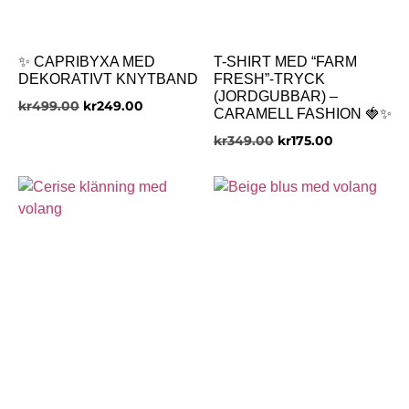
✨ CAPRIBYXA MED
T-SHIRT MED “FARM
DEKORATIVT KNYTBAND
FRESH”-TRYCK
(JORDGUBBAR) –
kr
499.00
kr
249.00
CARAMELL FASHION 🍓✨
kr
349.00
kr
175.00