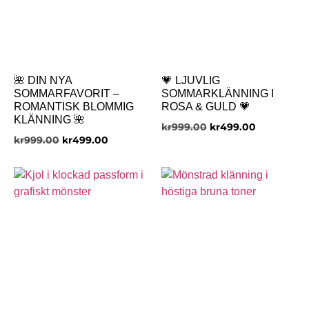
🌺 DIN NYA
💗 LJUVLIG
SOMMARFAVORIT –
SOMMARKLÄNNING I
ROMANTISK BLOMMIG
ROSA & GULD 💗
KLÄNNING 🌺
kr
999.00
kr
499.00
kr
999.00
kr
499.00