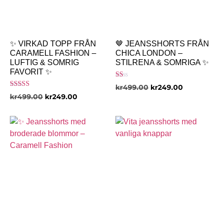
✨ VIRKAD TOPP FRÅN
🤎 JEANSSHORTS FRÅN
CARAMELL FASHION –
CHICA LONDON –
LUFTIG & SOMRIG
STILRENA & SOMRIGA ✨
FAVORIT ✨
Betygsatt
kr
499.00
kr
249.00
1.00
Betygsatt
kr
499.00
kr
249.00
av
5.00
5
av 5