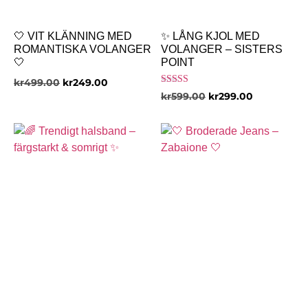
🤍 VIT KLÄNNING MED
✨ LÅNG KJOL MED
ROMANTISKA VOLANGER
VOLANGER – SISTERS
🤍
POINT
kr
499.00
kr
249.00
Betygsatt
kr
599.00
kr
299.00
3.00
av 5