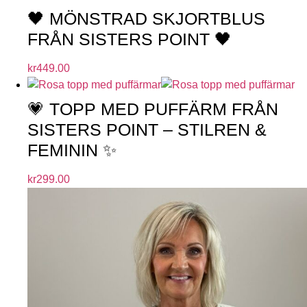
🖤 MÖNSTRAD SKJORTBLUS
FRÅN SISTERS POINT 🖤
kr
449.00
💗 TOPP MED PUFFÄRM FRÅN
SISTERS POINT – STILREN &
FEMININ ✨
kr
299.00