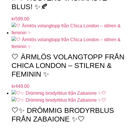
BLUS! ✨🍂
kr
599.00
🤍 ÄRMLÖS VOLANGTOPP FRÅN
CHICA LONDON – STILREN &
FEMININ ✨
kr
449.00
🤍✨ DRÖMMIG BRODYRBLUS
FRÅN ZABAIONE ✨🤍