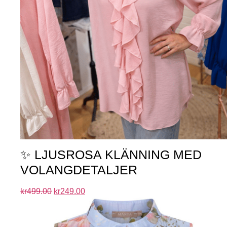
✨ LJUSROSA KLÄNNING MED
VOLANGDETALJER
kr
499.00
kr
249.00