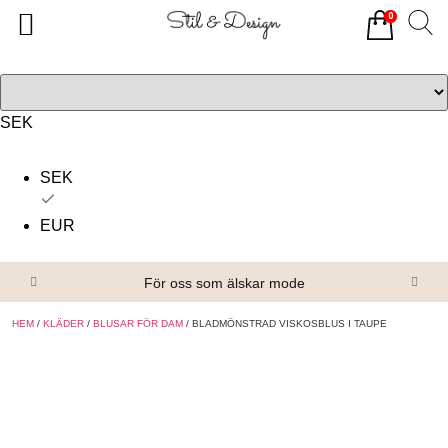
0
Tillbaka
Tillbaka
Alla produkter
Om oss
Överdelar
Köpvillkor
SEK
Underdelar
Kontakta oss
SEK
Accessoarer
EUR
Skor/Stövlar
För oss som älskar mode
HEM
/
KLÄDER
/
BLUSAR FÖR DAM
/ BLADMÖNSTRAD VISKOSBLUS I TAUPE