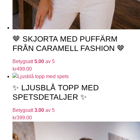
🤎 SKJORTA MED PUFFÄRM
FRÅN CARAMELL FASHION 🤎
Betygsatt
5.00
av 5
kr
499.00
✨ LJUSBLÅ TOPP MED
SPETSDETALJER ✨
Betygsatt
3.00
av 5
kr
399.00