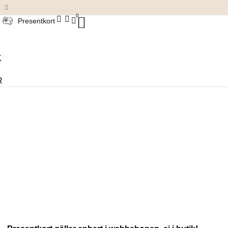
Damkläder & accessoarer
0
Presentkort
K
R