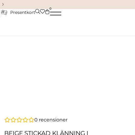
Damkläder & accessoarer
0
Presentkort
0
recensioner
BEIGE STICKAD KLÄNNING I