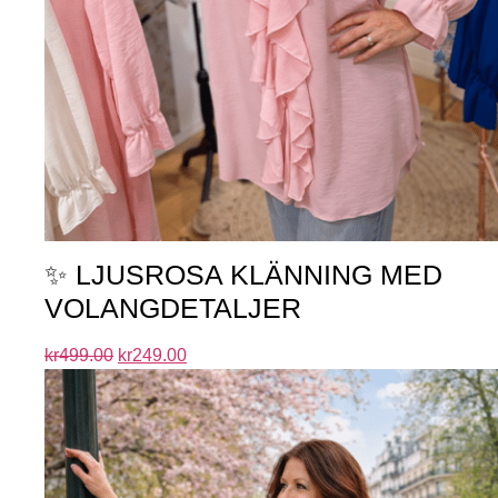
✨ LJUSROSA KLÄNNING MED
VOLANGDETALJER
kr
499.00
kr
249.00