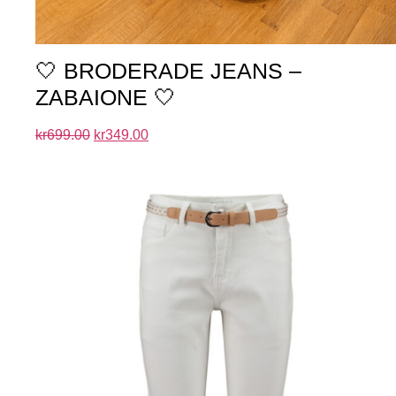
🤍 BRODERADE JEANS –
ZABAIONE 🤍
kr
699.00
kr
349.00