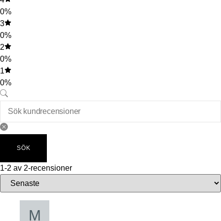
0%
3
0%
2
0%
1
0%
SÖK
1-2 av 2-recensioner