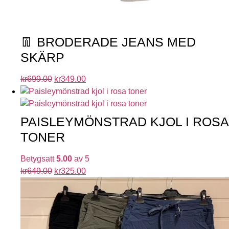
👖 BRODERADE JEANS MED
SKÄRP
kr
699.00
kr
349.00
PAISLEYMÖNSTRAD KJOL I ROSA
TONER
Betygsatt
5.00
av 5
kr
649.00
kr
325.00