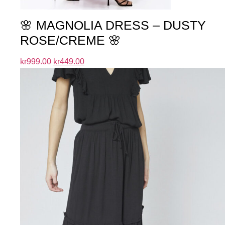
🌸 MAGNOLIA DRESS – DUSTY
ROSE/CREME 🌸
kr
999.00
kr
449.00