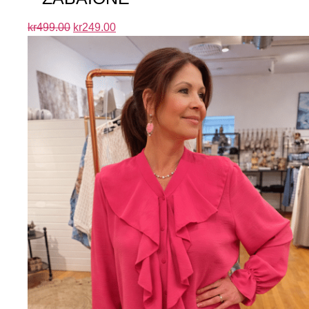
kr
499.00
kr
249.00