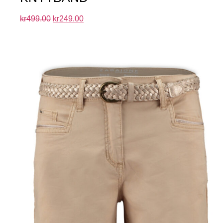
kr
499.00
kr
249.00