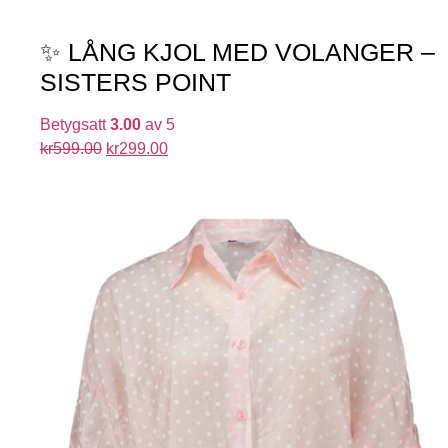
✨ LÅNG KJOL MED VOLANGER –
SISTERS POINT
Betygsatt
3.00
av 5
kr
599.00
kr
299.00