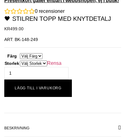
Presentkort gäller enbart i webbshopen, ej i butik!
0
recensioner
🖤 STILREN TOPP MED KNYTDETALJ
KR
499.00
ART: BK-148-249
Färg
Rensa
Storlek
LÄGG TILL I VARUKORG
BESKRIVNING