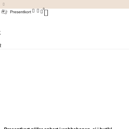
Damkläder & accessoarer
0
Presentkort
K
R