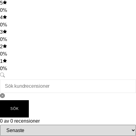
5
0%
4
0%
3
0%
2
0%
1
0%
SÖK
0 av 0 recensioner