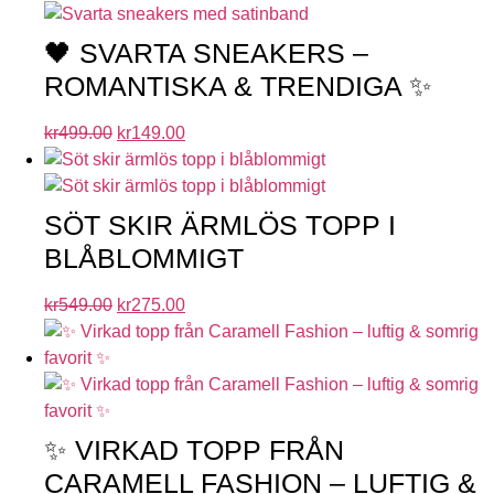
🖤 SVARTA SNEAKERS –
ROMANTISKA & TRENDIGA ✨
kr
499.00
kr
149.00
SÖT SKIR ÄRMLÖS TOPP I
BLÅBLOMMIGT
kr
549.00
kr
275.00
✨ VIRKAD TOPP FRÅN
CARAMELL FASHION – LUFTIG &