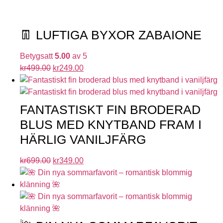
👖 LUFTIGA BYXOR ZABAIONE
Betygsatt
5.00
av 5
kr
499.00
kr
249.00
FANTASTISKT FIN BRODERAD
BLUS MED KNYTBAND FRAM I
HÄRLIG VANILJFÄRG
kr
699.00
kr
349.00