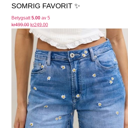
SOMRIG FAVORIT ✨
Betygsatt
5.00
av 5
kr
499.00
kr
249.00