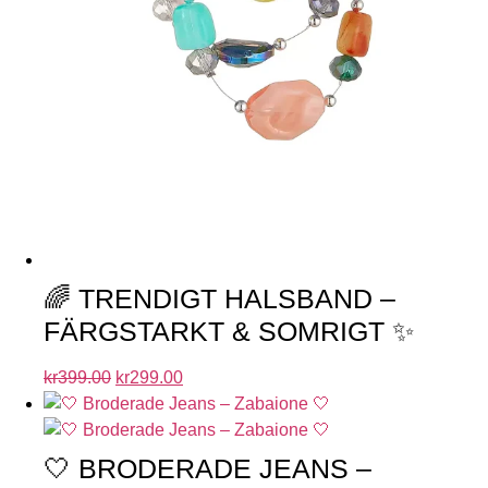
🌈 TRENDIGT HALSBAND –
FÄRGSTARKT & SOMRIGT ✨
kr
399.00
kr
299.00
🤍 BRODERADE JEANS –