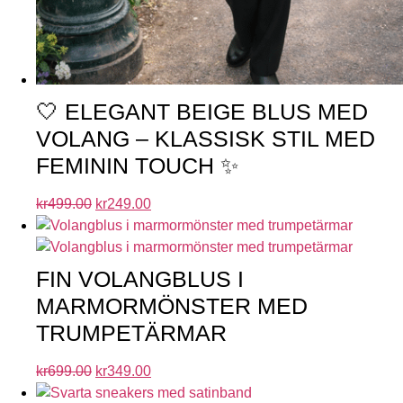
🤍 ELEGANT BEIGE BLUS MED
VOLANG – KLASSISK STIL MED
FEMININ TOUCH ✨
kr
499.00
kr
249.00
FIN VOLANGBLUS I
MARMORMÖNSTER MED
TRUMPETÄRMAR
kr
699.00
kr
349.00