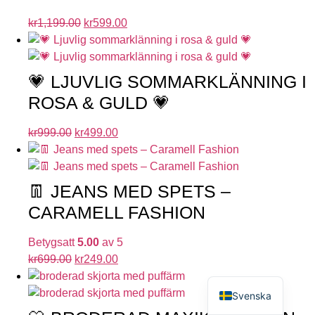
kr
1,199.00
kr
599.00
💗 LJUVLIG SOMMARKLÄNNING I
ROSA & GULD 💗
kr
999.00
kr
499.00
👖 JEANS MED SPETS –
CARAMELL FASHION
Betygsatt
5.00
av 5
kr
699.00
kr
249.00
English
Svenska