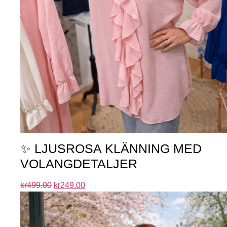
✨ LJUSROSA KLÄNNING MED
VOLANGDETALJER
kr
499.00
kr
249.00