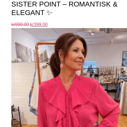
SISTER POINT – ROMANTISK &
ELEGANT ✨
kr
999.00
kr
399.00