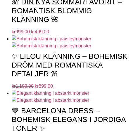
🌺 DIN NYA SOMMARFAVORIT –
ROMANTISK BLOMMIG
KLÄNNING 🌺
kr
999.00
kr
499.00
✨ LILOU KLÄNNING – BOHEMISK
DRÖM MED ROMANTISKA
DETALJER 🌸
kr
1,199.00
kr
599.00
🤎 BARCELONA DRESS –
BOHEMISK ELEGANS I JORDIGA
TONER ✨