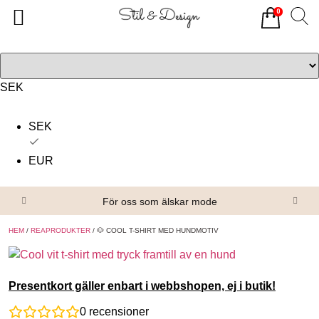
0
Tillbaka
Tillbaka
Alla produkter
Om oss
Överdelar
Köpvillkor
SEK
Underdelar
Kontakta oss
SEK
Accessoarer
EUR
Skor/Stövlar
För oss som älskar mode
HEM
/
REAPRODUKTER
/ 🐶 COOL T-SHIRT MED HUNDMOTIV
Presentkort gäller enbart i webbshopen, ej i butik!
0
recensioner