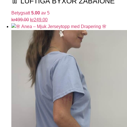
👖 LUFTIGA BYXOR ZABAIONE
Betygsatt
5.00
av 5
kr
499.00
kr
249.00