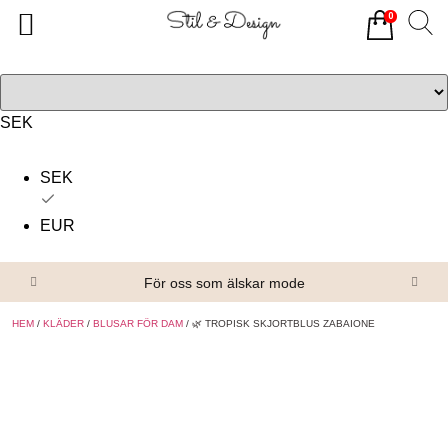
0
Tillbaka
Tillbaka
Alla produkter
Om oss
Överdelar
Köpvillkor
SEK
Underdelar
Kontakta oss
SEK
Accessoarer
EUR
Skor/Stövlar
För oss som älskar mode
HEM
/
KLÄDER
/
BLUSAR FÖR DAM
/ 🌿 TROPISK SKJORTBLUS ZABAIONE