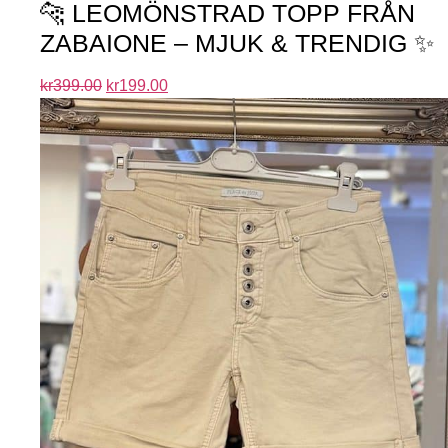
🐆 LEOMÖNSTRAD TOPP FRÅN
ZABAIONE – MJUK & TRENDIG ✨
kr
399.00
kr
199.00