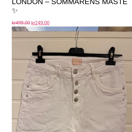
LONDON – SOMMARENS MÅSTE
✨
kr
499.00
kr
249.00