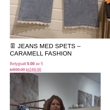
👖 JEANS MED SPETS –
CARAMELL FASHION
Betygsatt
5.00
av 5
kr
699.00
kr
249.00