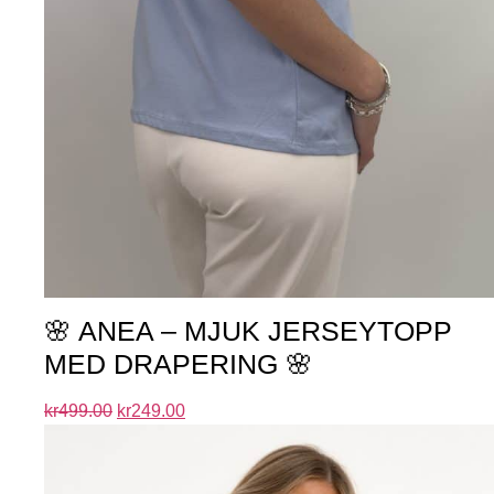
🌸 ANEA – MJUK JERSEYTOPP
MED DRAPERING 🌸
kr
499.00
kr
249.00