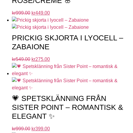
ROSE/CREME 🌸
kr
999.00
kr
449.00
PRICKIG SKJORTA I LYOCELL –
ZABAIONE
kr
549.00
kr
275.00
💗 SPETSKLÄNNING FRÅN
SISTER POINT – ROMANTISK &
ELEGANT ✨
kr
999.00
kr
399.00