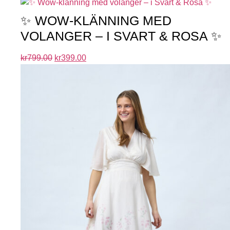
✨ WOW-KLÄNNING MED
VOLANGER – I SVART & ROSA ✨
kr
799.00
kr
399.00