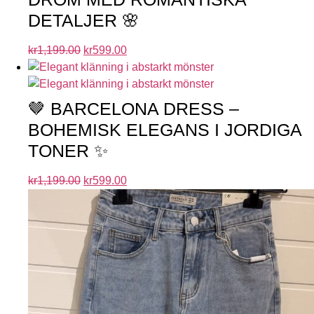
DETALJER 🌸
kr
1,199.00
kr
599.00
🤎 BARCELONA DRESS –
BOHEMISK ELEGANS I JORDIGA
TONER ✨
kr
1,199.00
kr
599.00