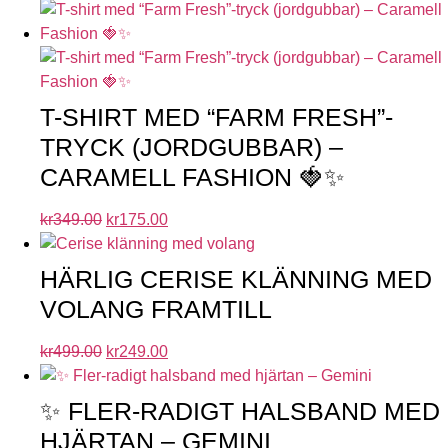
T-SHIRT MED “FARM FRESH”-
TRYCK (JORDGUBBAR) –
CARAMELL FASHION 🍓✨
kr
349.00
kr
175.00
HÄRLIG CERISE KLÄNNING MED
VOLANG FRAMTILL
kr
499.00
kr
249.00
✨ FLER-RADIGT HALSBAND MED
HJÄRTAN – GEMINI