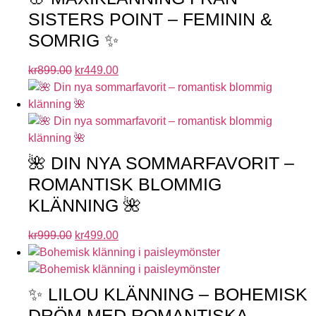
SISTERS POINT – FEMININ &
SOMRIG ✨
kr
899.00
kr
449.00
🌺 DIN NYA SOMMARFAVORIT –
ROMANTISK BLOMMIG
KLÄNNING 🌺
kr
999.00
kr
499.00
✨ LILOU KLÄNNING – BOHEMISK
DRÖM MED ROMANTISKA