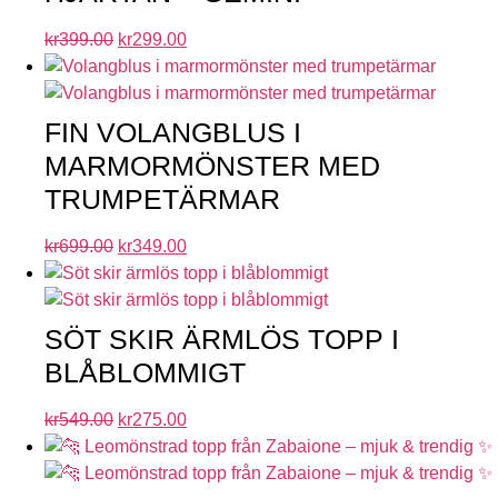
kr
399.00
kr
299.00
FIN VOLANGBLUS I
MARMORMÖNSTER MED
TRUMPETÄRMAR
kr
699.00
kr
349.00
SÖT SKIR ÄRMLÖS TOPP I
BLÅBLOMMIGT
kr
549.00
kr
275.00