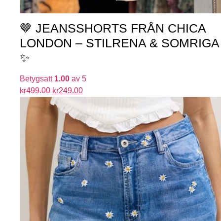
🤎 JEANSSHORTS FRÅN CHICA
LONDON – STILRENA & SOMRIGA
✨
Betygsatt
1.00
av 5
kr
499.00
kr
249.00