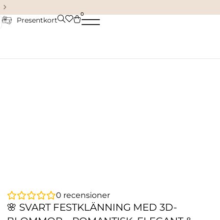
Damkläder & accessoarer
0
Presentkort
0
recensioner
🌸 SVART FESTKLÄNNING MED 3D-