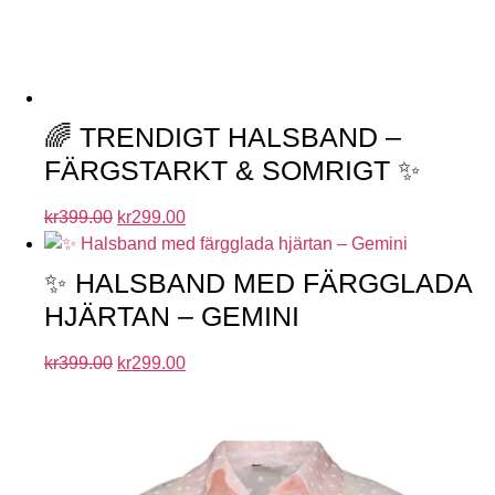
🌈 TRENDIGT HALSBAND –
FÄRGSTARKT & SOMRIGT ✨
kr
399.00
kr
299.00
✨ HALSBAND MED FÄRGGLADA
HJÄRTAN – GEMINI
kr
399.00
kr
299.00