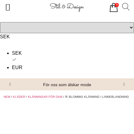
0
Tillbaka
Tillbaka
Alla produkter
Om oss
Överdelar
Köpvillkor
SEK
Underdelar
Kontakta oss
SEK
Accessoarer
EUR
Skor/Stövlar
För oss som älskar mode
HEM
/
KLÄDER
/
KLÄNNINGAR FÖR DAM
/ 🌸 BLOMMIG KLÄNNING I LINNEBLANDNING