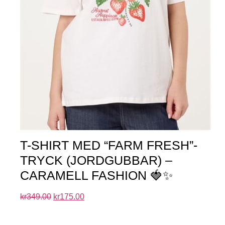
T-SHIRT MED “FARM FRESH”-
TRYCK (JORDGUBBAR) –
CARAMELL FASHION 🍓✨
kr
349.00
kr
175.00