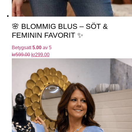
🌸 BLOMMIG BLUS – SÖT &
FEMININ FAVORIT ✨
Betygsatt
5.00
av 5
kr
599.00
kr
299.00