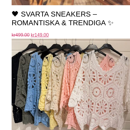
🖤 SVARTA SNEAKERS –
ROMANTISKA & TRENDIGA ✨
kr
499.00
kr
149.00