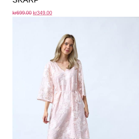
kr
699.00
kr
349.00