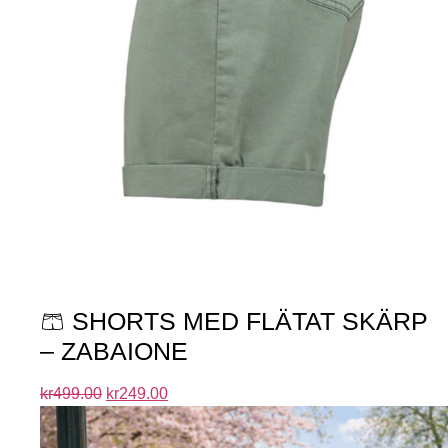
🩳 SHORTS MED FLÄTAT SKÄRP
– ZABAIONE
kr
499.00
kr
249.00