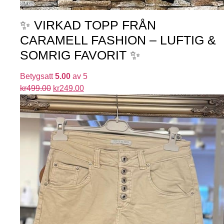
✨ VIRKAD TOPP FRÅN
CARAMELL FASHION – LUFTIG &
SOMRIG FAVORIT ✨
Betygsatt
5.00
av 5
kr
499.00
kr
249.00