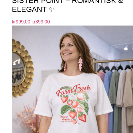
SISTER POINT – ROMANTISK &
ELEGANT ✨
kr
999.00
kr
399.00