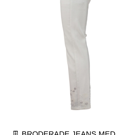
👖 BRODERADE JEANS MED