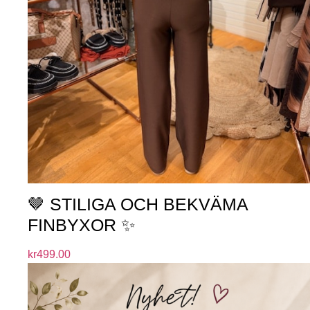
🤎 STILIGA OCH BEKVÄMA
FINBYXOR ✨
kr
499.00