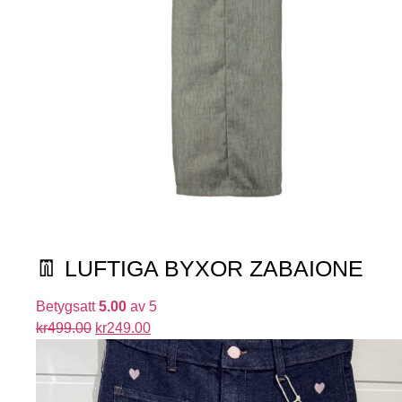
👖 LUFTIGA BYXOR ZABAIONE
Betygsatt
5.00
av 5
kr
499.00
kr
249.00