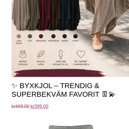
✨ BYXKJOL – TRENDIG &
SUPERBEKVÄM FAVORIT 👖💫
kr
499.00
kr
399.00