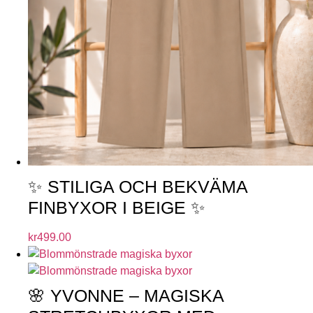
✨ STILIGA OCH BEKVÄMA
FINBYXOR I BEIGE ✨
kr
499.00
🌸 YVONNE – MAGISKA