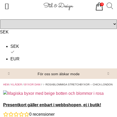
0
Tillbaka
Tillbaka
Alla produkter
Om oss
Överdelar
Köpvillkor
SEK
Underdelar
Kontakta oss
SEK
Accessoarer
EUR
Skor/Stövlar
För oss som älskar mode
HEM
/
KLÄDER
/
BYXOR DAM
/ ✨ ROSABLOMMIGA STRETCHBYXOR – CHICA LONDON
Presentkort gäller enbart i webbshopen, ej i butik!
0
recensioner