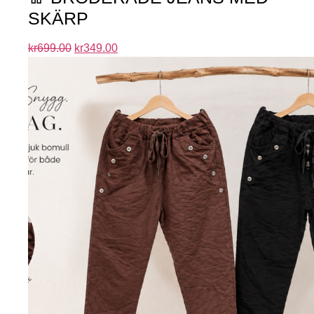
SKÄRP
kr
699.00
kr
349.00