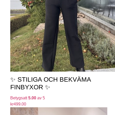
✨ STILIGA OCH BEKVÄMA
FINBYXOR ✨
Betygsatt
5.00
av 5
kr
499.00