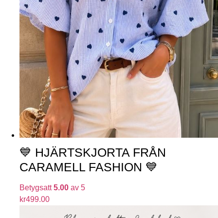
💙 HJÄRTSKJORTA FRÅN
CARAMELL FASHION 💙
Betygsatt
5.00
av 5
kr
499.00