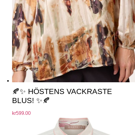
🍂✨ HÖSTENS VACKRASTE
BLUS! ✨🍂
kr
599.00