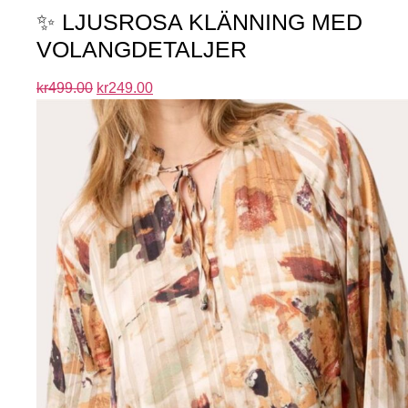
✨ LJUSROSA KLÄNNING MED
VOLANGDETALJER
kr
499.00
kr
249.00