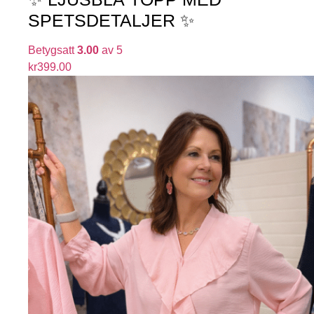
SPETSDETALJER ✨
Betygsatt
3.00
av 5
kr
399.00