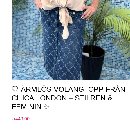
🤍 ÄRMLÖS VOLANGTOPP FRÅN
CHICA LONDON – STILREN &
FEMININ ✨
kr
449.00