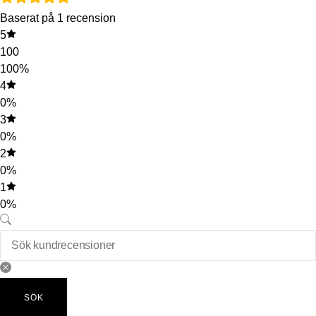
Baserat på 1 recension
5
100
100%
4
0%
3
0%
2
0%
1
0%
SÖK