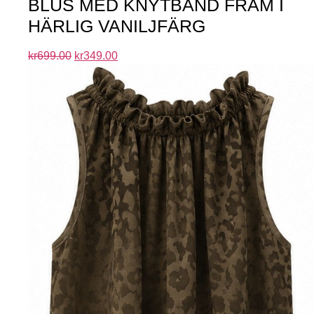
BLUS MED KNYTBAND FRAM I
HÄRLIG VANILJFÄRG
kr
699.00
kr
349.00