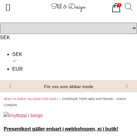
0
Tillbaka
Tillbaka
Alla produkter
Om oss
Överdelar
Köpvillkor
SEK
Underdelar
Kontakta oss
SEK
Accessoarer
EUR
Skor/Stövlar
För oss som älskar mode
HEM
/
KLÄDER
/
BLUSAR FÖR DAM
/ ✨ OVERSIZE TOPP MED KNYTBAND – CHICA
LONDON
Presentkort gäller enbart i webbshopen, ej i butik!