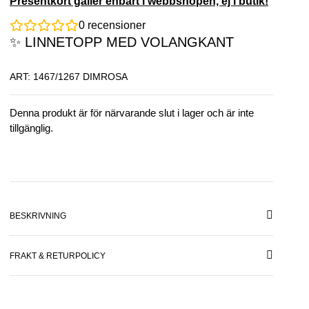
Presentkort gäller enbart i webbshopen, ej i butik!
0
recensioner
✨ LINNETOPP MED VOLANGKANT
ART: 1467/1267 DIMROSA
Denna produkt är för närvarande slut i lager och är inte
tillgänglig.
BESKRIVNING
FRAKT & RETURPOLICY