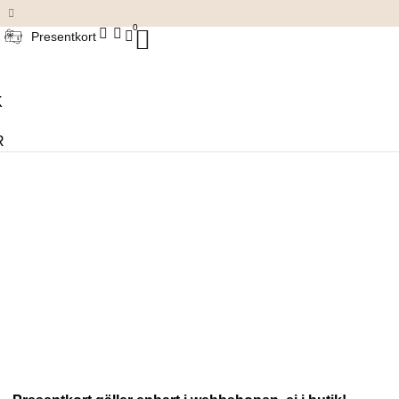
Damkläder & accessoarer
0
Presentkort
K
R