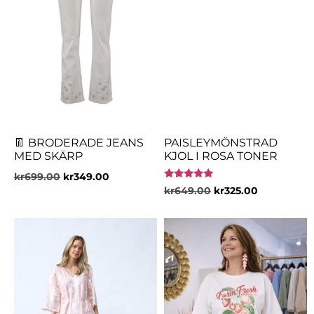
👖 BRODERADE JEANS
PAISLEYMÖNSTRAD
MED SKÄRP
KJOL I ROSA TONER
kr
699.00
kr
349.00
Betygsatt
kr
649.00
kr
325.00
5.00
av 5