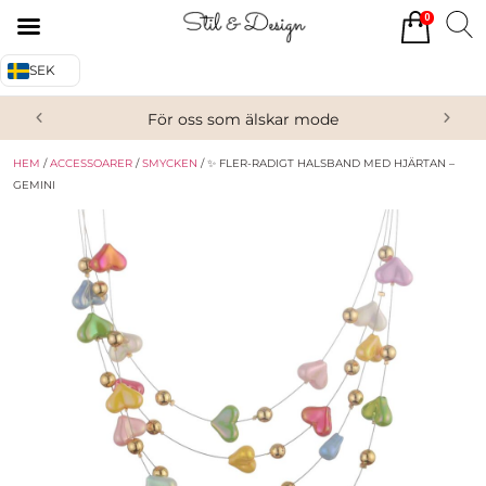
0
Tillbaka
Tillbaka
SEK
Alla produkter
Om oss
För oss som älskar mode
Överdelar
Köpvillkor
HEM
/
ACCESSOARER
/
SMYCKEN
/ ✨ FLER-RADIGT HALSBAND MED HJÄRTAN –
Underdelar
Kontakta oss
GEMINI
Accessoarer
Skor/Stövlar