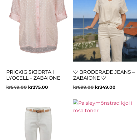
PRICKIG SKJORTA I
🤍 BRODERADE JEANS –
LYOCELL – ZABAIONE
ZABAIONE 🤍
kr
549.00
kr
275.00
kr
699.00
kr
349.00