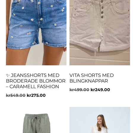
✨ JEANSSHORTS MED
VITA SHORTS MED
BRODERADE BLOMMOR
BLINGKNAPPAR
– CARAMELL FASHION
kr
499.00
kr
249.00
kr
549.00
kr
275.00