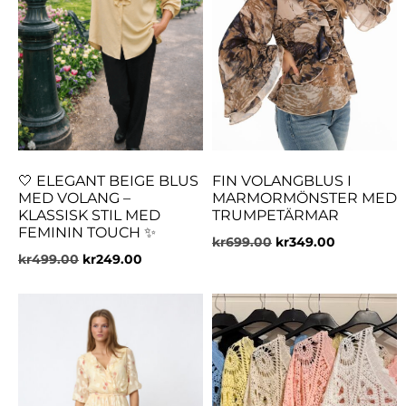
🤍 ELEGANT BEIGE BLUS
FIN VOLANGBLUS I
MED VOLANG –
MARMORMÖNSTER MED
KLASSISK STIL MED
TRUMPETÄRMAR
FEMININ TOUCH ✨
kr
699.00
kr
349.00
kr
499.00
kr
249.00