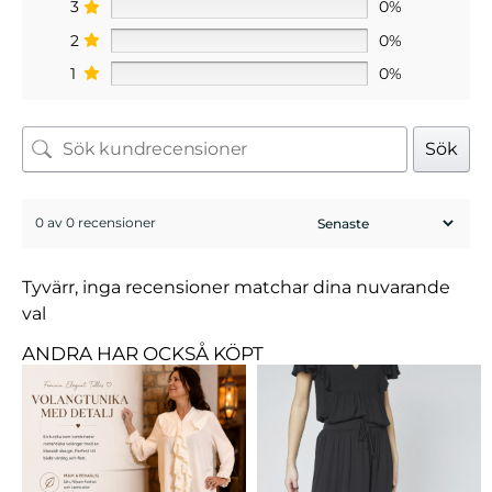
3
0%
2
0%
1
0%
Sök
0 av 0 recensioner
Tyvärr, inga recensioner matchar dina nuvarande
val
ANDRA HAR OCKSÅ KÖPT