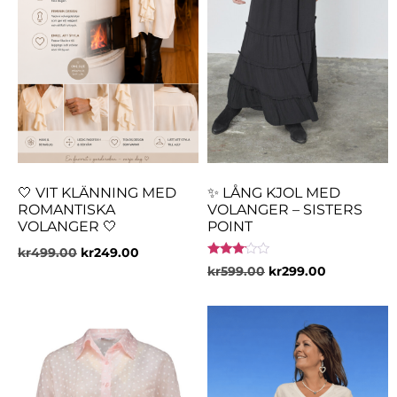
🤍 VIT KLÄNNING MED
✨ LÅNG KJOL MED
ROMANTISKA
VOLANGER – SISTERS
VOLANGER 🤍
POINT
kr
499.00
kr
249.00
Betygsatt
kr
599.00
kr
299.00
3.00
av 5