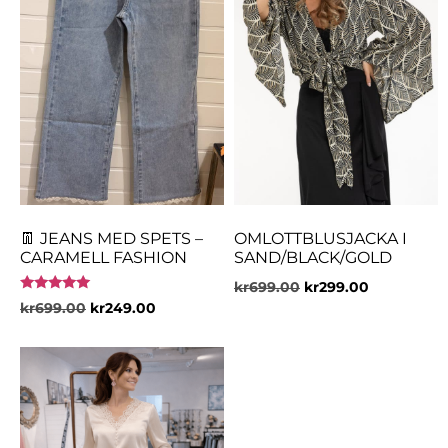
👖 JEANS MED SPETS –
OMLOTTBLUSJACKA I
CARAMELL FASHION
SAND/BLACK/GOLD
kr
699.00
kr
299.00
Betygsatt
kr
699.00
kr
249.00
5.00
av 5