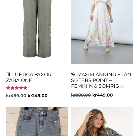
👖 LUFTIGA BYXOR
🌸 MAXIKLÄNNING FRÅN
ZABAIONE
SISTERS POINT –
FEMININ & SOMRIG ✨
Betygsatt
kr
899.00
kr
449.00
kr
499.00
kr
249.00
5.00
av 5