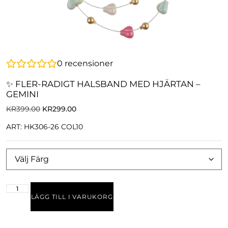
0
recensioner
✨ FLER-RADIGT HALSBAND MED HJÄRTAN –
GEMINI
KR
399.00
KR
299.00
ART: HK306-26 COL10
LÄGG TILL I VARUKORG