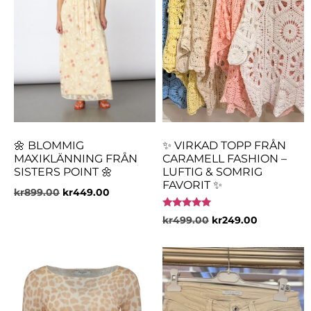
🌼 BLOMMIG
✨ VIRKAD TOPP FRÅN
MAXIKLÄNNING FRÅN
CARAMELL FASHION –
SISTERS POINT 🌼
LUFTIG & SOMRIG
FAVORIT ✨
kr
899.00
kr
449.00
Betygsatt
kr
499.00
kr
249.00
5.00
av 5