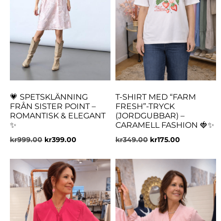
💗 SPETSKLÄNNING
T-SHIRT MED “FARM
FRÅN SISTER POINT –
FRESH”-TRYCK
ROMANTISK & ELEGANT
(JORDGUBBAR) –
✨
CARAMELL FASHION 🍓✨
kr
999.00
kr
399.00
kr
349.00
kr
175.00