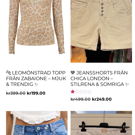
🐆 LEOMÖNSTRAD TOPP
🤎 JEANSSHORTS FRÅN
FRÅN ZABAIONE – MJUK
CHICA LONDON –
& TRENDIG ✨
STILRENA & SOMRIGA ✨
kr
399.00
kr
199.00
Betygsatt
kr
499.00
kr
249.00
1.00
av
5