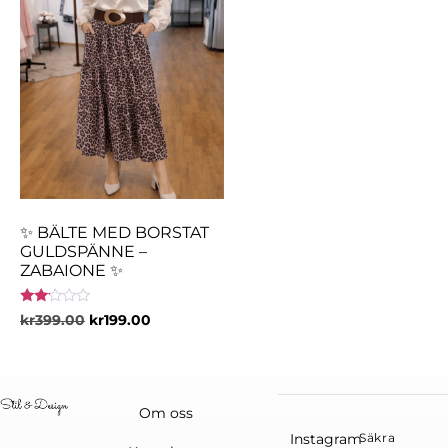
✨ BÄLTE MED BORSTAT
GULDSPÄNNE –
ZABAIONE ✨
Betygsatt
kr
399.00
kr
199.00
2.00
av 5
Om oss
Instagram
Säkra