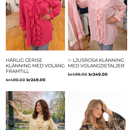
HÄRLIG CERISE
✨ LJUSROSA KLÄNNING
KLÄNNING MED VOLANG
MED VOLANGDETALJER
FRAMTILL
kr
499.00
kr
249.00
kr
499.00
kr
249.00