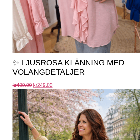
✨ LJUSROSA KLÄNNING MED
VOLANGDETALJER
kr
499.00
kr
249.00