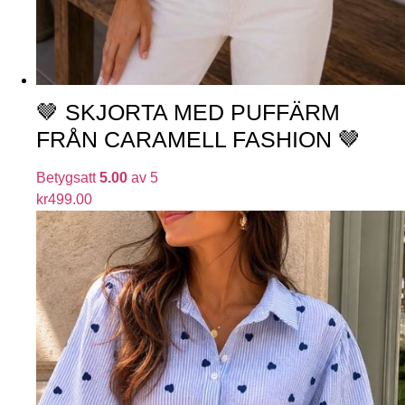
🤎 SKJORTA MED PUFFÄRM
FRÅN CARAMELL FASHION 🤎
Betygsatt
5.00
av 5
kr
499.00