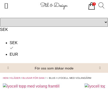
0
Tillbaka
Tillbaka
Alla produkter
Om oss
Överdelar
Köpvillkor
SEK
Underdelar
Kontakta oss
SEK
Accessoarer
EUR
Skor/Stövlar
För oss som älskar mode
HEM
/
KLÄDER
/
BLUSAR FÖR DAM
/ ✨ BLUS I LYOCELL MED VOLANGÄRM