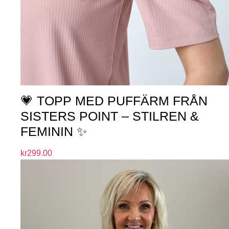
💗 TOPP MED PUFFÄRM FRÅN
SISTERS POINT – STILREN &
FEMININ ✨
kr
299.00