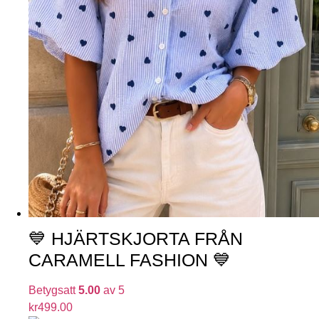
💙 HJÄRTSKJORTA FRÅN
CARAMELL FASHION 💙
Betygsatt
5.00
av 5
kr
499.00