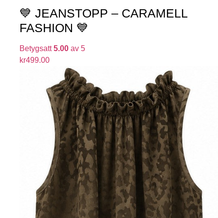
💙 JEANSTOPP – CARAMELL
FASHION 💙
Betygsatt
5.00
av 5
kr
499.00