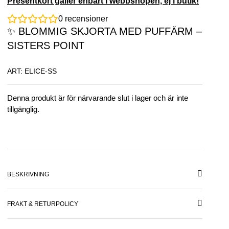
Presentkort gäller enbart i webbshopen, ej i butik!
0
recensioner
✨ BLOMMIG SKJORTA MED PUFFÄRM –
SISTERS POINT
ART: ELICE-SS
Denna produkt är för närvarande slut i lager och är inte
tillgänglig.
BESKRIVNING
FRAKT & RETURPOLICY