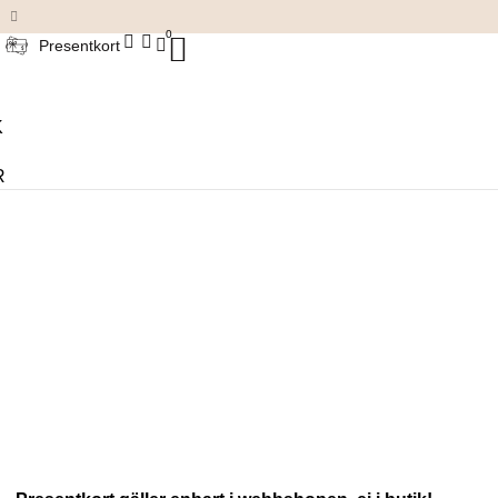
Damkläder & accessoarer
0
Presentkort
K
R