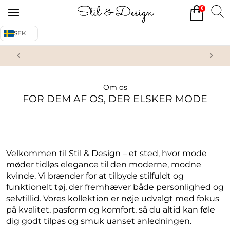
0
Tillbaka
Tillbaka
SEK
Alla produkter
Om oss
Överdelar
Köpvillkor
För oss som älskar mode
Da
Underdelar
Kontakta oss
Om os
FOR DEM AF OS, DER ELSKER MODE
Accessoarer
Skor/Stövlar
Velkommen til Stil & Design – et sted, hvor mode
møder tidløs elegance til den moderne, modne
kvinde. Vi brænder for at tilbyde stilfuldt og
funktionelt tøj, der fremhæver både personlighed og
selvtillid. Vores kollektion er nøje udvalgt med fokus
på kvalitet, pasform og komfort, så du altid kan føle
dig godt tilpas og smuk uanset anledningen.