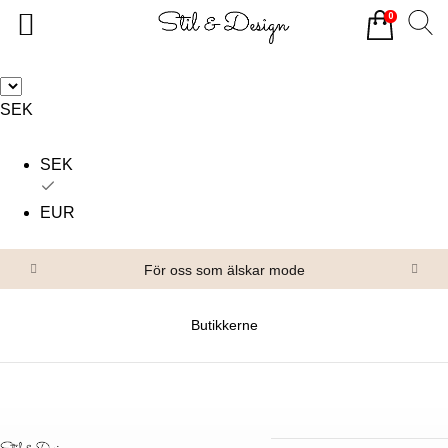
0
Tillbaka
Tillbaka
Alla produkter
Om oss
SEK
Överdelar
Köpvillkor
SEK
Underdelar
Kontakta oss
Accessoarer
EUR
Skor/Stövlar
För oss som älskar mode
Butikkerne