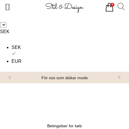
0
Tillbaka
Tillbaka
Alla produkter
Om oss
SEK
Överdelar
Köpvillkor
SEK
Underdelar
Kontakta oss
Accessoarer
EUR
Skor/Stövlar
För oss som älskar mode
Betingelser for køb