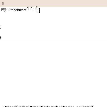
Damkläder & accessoarer
0
Presentkort
K
R