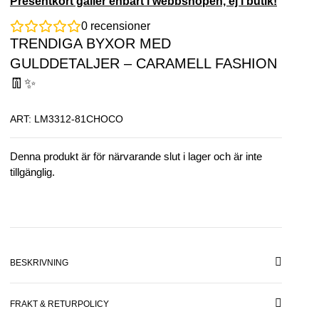
Presentkort gäller enbart i webbshopen, ej i butik!
0
recensioner
TRENDIGA BYXOR MED
GULDDETALJER – CARAMELL FASHION
👖✨
ART: LM3312-81CHOCO
Denna produkt är för närvarande slut i lager och är inte
tillgänglig.
BESKRIVNING
FRAKT & RETURPOLICY