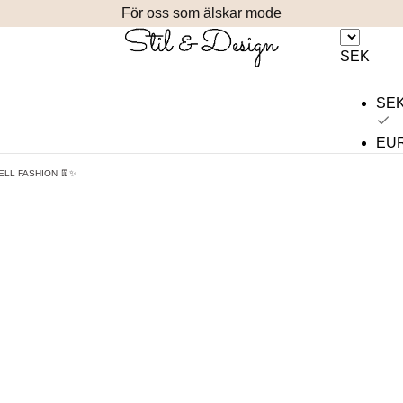
För oss som älskar mode
SEK
SE
EU
LL FASHION 👖✨