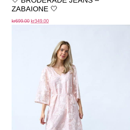
🤍 BRODERADE JEANS –
ZABAIONE 🤍
kr
699.00
kr
349.00