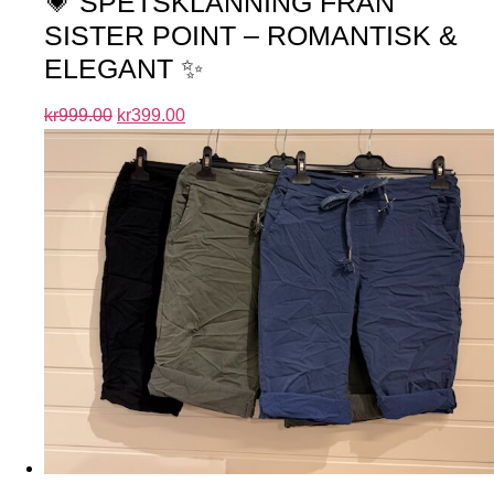
💗 SPETSKLÄNNING FRÅN
SISTER POINT – ROMANTISK &
ELEGANT ✨
kr
999.00
kr
399.00