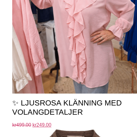
✨ LJUSROSA KLÄNNING MED
VOLANGDETALJER
kr
499.00
kr
249.00