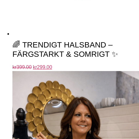
🌈 TRENDIGT HALSBAND –
FÄRGSTARKT & SOMRIGT ✨
kr
399.00
kr
299.00