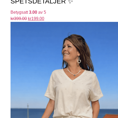
SPETSDETALJER ✨
Betygsatt
3.00
av 5
kr
399.00
kr
199.00