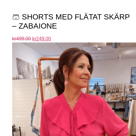
🩳 SHORTS MED FLÄTAT SKÄRP
– ZABAIONE
kr
499.00
kr
249.00