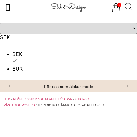
0
Tillbaka
Tillbaka
Alla produkter
Om oss
Överdelar
Köpvillkor
SEK
Underdelar
Kontakta oss
SEK
Accessoarer
EUR
Skor/Stövlar
För oss som älskar mode
HEM
/
KLÄDER
/
STICKADE KLÄDER FÖR DAM
/
STICKADE
VÄSTAR/SLIPOVERS
/ TRENDIG KORTÄRMAD STICKAD PULLOVER