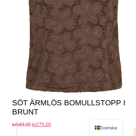
SÖT ÄRMLÖS BOMULLSTOPP I
BRUNT
English
kr
549.00
kr
275.00
Svenska