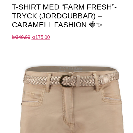
T-SHIRT MED “FARM FRESH”-
TRYCK (JORDGUBBAR) –
CARAMELL FASHION 🍓✨
kr
349.00
kr
175.00