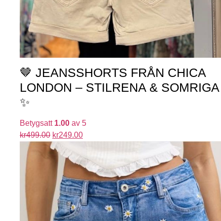
🤎 JEANSSHORTS FRÅN CHICA
LONDON – STILRENA & SOMRIGA
✨
Betygsatt
1.00
av 5
kr
499.00
kr
249.00