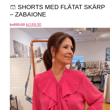
🩳 SHORTS MED FLÄTAT SKÄRP
– ZABAIONE
kr
499.00
kr
249.00