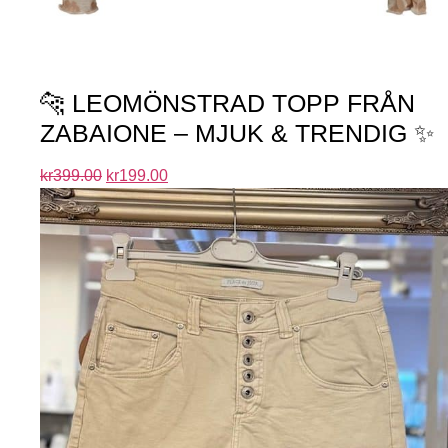
🐆 LEOMÖNSTRAD TOPP FRÅN
ZABAIONE – MJUK & TRENDIG ✨
kr
399.00
kr
199.00