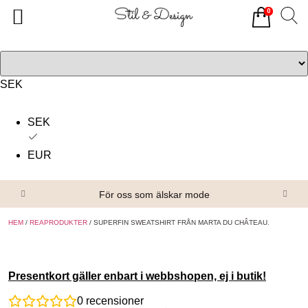
0
Tillbaka
Tillbaka
Alla produkter
Om oss
Överdelar
Köpvillkor
SEK
Underdelar
Kontakta oss
SEK
Accessoarer
EUR
Skor/Stövlar
För oss som älskar mode
HEM
/
REAPRODUKTER
/ SUPERFIN SWEATSHIRT FRÅN MARTA DU CHÂTEAU.
Presentkort gäller enbart i webbshopen, ej i butik!
0
recensioner