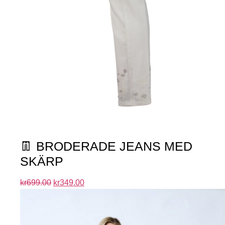
👖 BRODERADE JEANS MED
SKÄRP
kr
699.00
kr
349.00