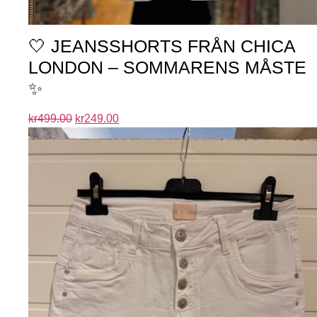
🤍 JEANSSHORTS FRÅN CHICA
LONDON – SOMMARENS MÅSTE
✨
kr
499.00
kr
249.00