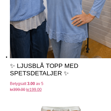
✨ LJUSBLÅ TOPP MED
SPETSDETALJER ✨
Betygsatt
3.00
av 5
kr
399.00
kr
199.00