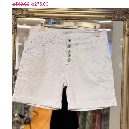
kr
549.00
kr
275.00