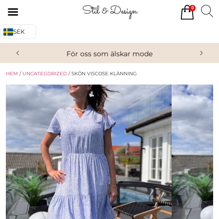
0
Tillbaka
Tillbaka
SEK
Alla produkter
Om oss
För oss som älskar mode
Överdelar
Köpvillkor
HEM
/
UNCATEGORIZED
/ SKÖN VISCOSE KLÄNNING
Underdelar
Kontakta oss
Accessoarer
Skor/Stövlar