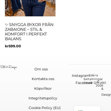
✨ SNYGGA BYXOR FRÅN
ZABAIONE – STIL &
KOMFORT I PERFEKT
BALANS
kr
599.00
Om oss
Instagram
Säkra
Kontakta oss
betalningar
©
Facebook
med Qliro
Stil
2026
Köpvillkor
&
Desig
Integritetspolicy
English
Cookie Policy (EU)