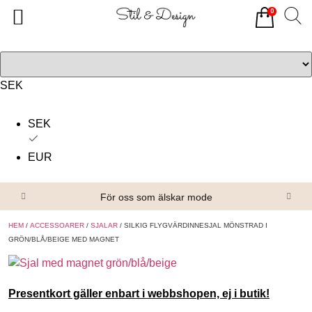
0
Tillbaka
Tillbaka
Alla produkter
Om oss
Överdelar
Köpvillkor
SEK
Underdelar
Kontakta oss
SEK
Accessoarer
EUR
Skor/Stövlar
För oss som älskar mode
HEM
/
ACCESSOARER
/
SJALAR
/ SILKIG FLYGVÄRDINNESJAL MÖNSTRAD I
GRÖN/BLÅ/BEIGE MED MAGNET
Presentkort gäller enbart i webbshopen, ej i butik!