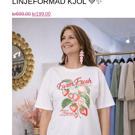
LINJEFORMAD KJOL 💚✨
kr
699.00
kr
199.00