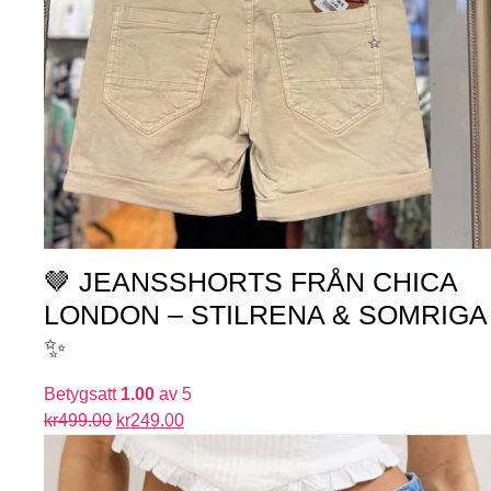
🤎 JEANSSHORTS FRÅN CHICA
LONDON – STILRENA & SOMRIGA
✨
Betygsatt
1.00
av 5
kr
499.00
kr
249.00