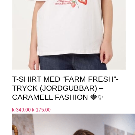
T-SHIRT MED “FARM FRESH”-
TRYCK (JORDGUBBAR) –
CARAMELL FASHION 🍓✨
kr
349.00
kr
175.00