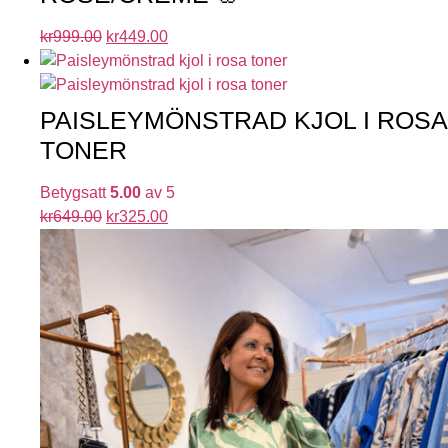
kr
999.00
kr
449.00
PAISLEYMÖNSTRAD KJOL I ROSA
TONER
Betygsatt
5.00
av 5
kr
649.00
kr
325.00