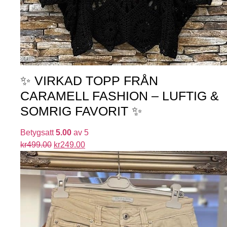
✨ VIRKAD TOPP FRÅN
CARAMELL FASHION – LUFTIG &
SOMRIG FAVORIT ✨
Betygsatt
5.00
av 5
kr
499.00
kr
249.00