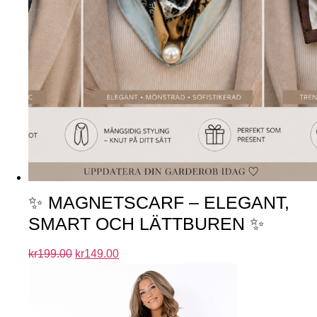
✨ MAGNETSCARF – ELEGANT,
SMART OCH LÄTTBUREN ✨
kr
199.00
kr
149.00