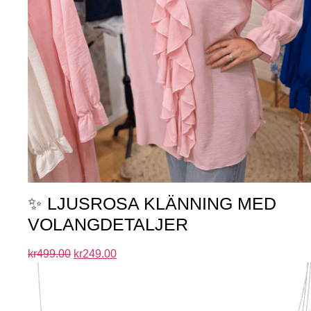
✨ LJUSROSA KLÄNNING MED
VOLANGDETALJER
kr
499.00
kr
249.00