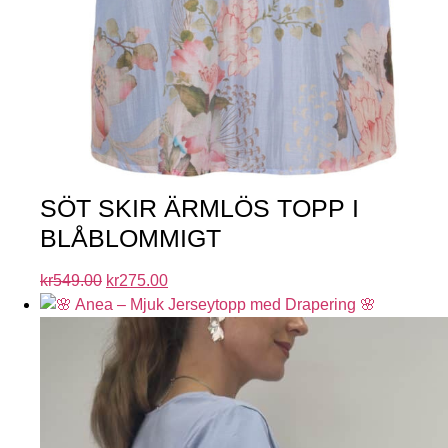
SÖT SKIR ÄRMLÖS TOPP I
BLÅBLOMMIGT
kr
549.00
kr
275.00