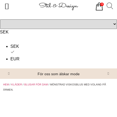
0
Tillbaka
Tillbaka
Alla produkter
Om oss
Överdelar
Köpvillkor
SEK
Underdelar
Kontakta oss
SEK
Accessoarer
EUR
Skor/Stövlar
För oss som älskar mode
HEM
/
KLÄDER
/
BLUSAR FÖR DAM
/ MÖNSTRAD VISKOSBLUS MED VOLANG PÅ
ÄRMEN.