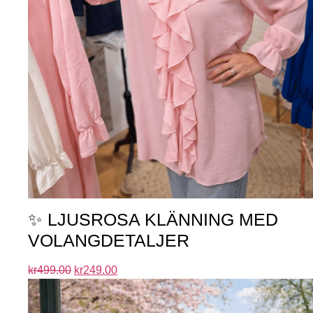
✨ LJUSROSA KLÄNNING MED
VOLANGDETALJER
kr
499.00
kr
249.00