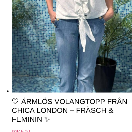
🤍 ÄRMLÖS VOLANGTOPP FRÅN
CHICA LONDON – FRÄSCH &
FEMININ ✨
kr
449.00