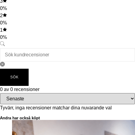
3
0%
2
0%
1
0%
SÖK
0 av 0 recensioner
Tyvärr, inga recensioner matchar dina nuvarande val
Andra har också köpt