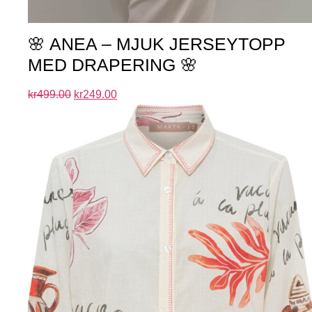
🌸 ANEA – MJUK JERSEYTOPP
MED DRAPERING 🌸
kr
499.00
kr
249.00