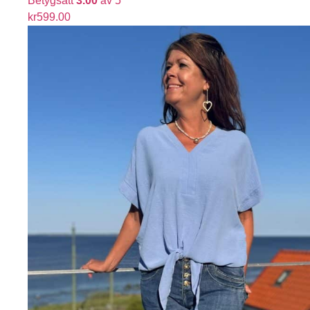
Betygsatt
3.00
av 5
kr
599.00