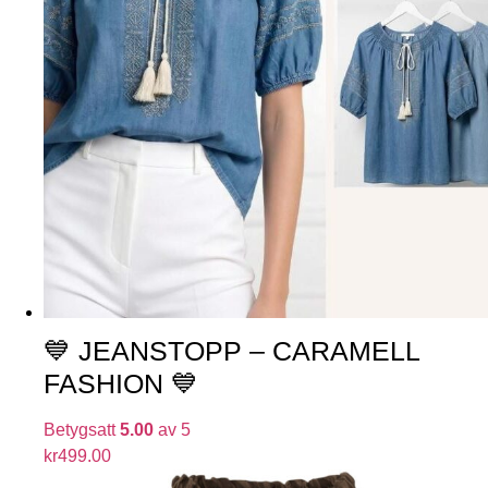
💙 JEANSTOPP – CARAMELL
FASHION 💙
Betygsatt
5.00
av 5
kr
499.00