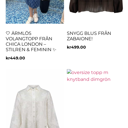
🤍 ÄRMLÖS
SNYGG BLUS FRÅN
VOLANGTOPP FRÅN
ZABAIONE!
CHICA LONDON –
kr
499.00
STILREN & FEMININ ✨
kr
449.00