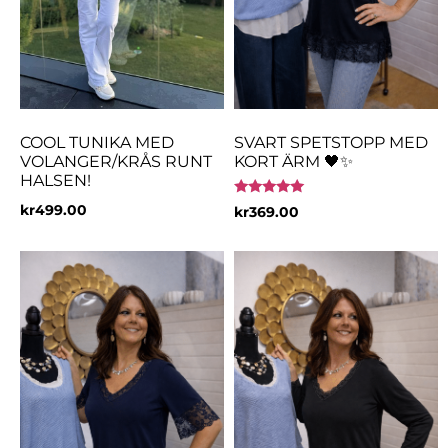
COOL TUNIKA MED
SVART SPETSTOPP MED
VOLANGER/KRÅS RUNT
KORT ÄRM 🖤✨
HALSEN!
Betygsatt
kr
499.00
kr
369.00
5.00
av 5