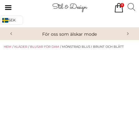
0
Tillbaka
Tillbaka
SEK
Alla produkter
Om oss
För oss som älskar mode
Överdelar
Köpvillkor
HEM
/
KLÄDER
/
BLUSAR FÖR DAM
/ MÖNSTRAD BLUS I BRUNT OCH BLÅTT
Underdelar
Kontakta oss
Accessoarer
Skor/Stövlar