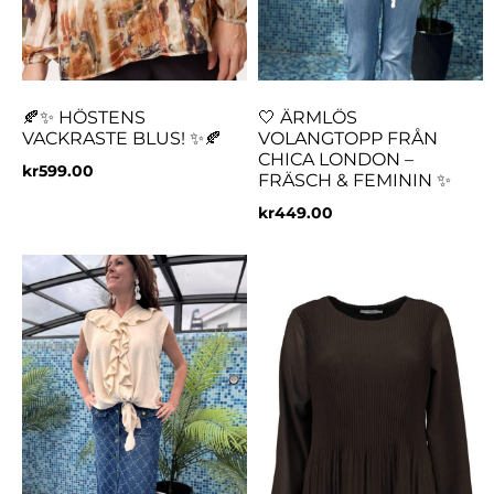
🍂✨ HÖSTENS
🤍 ÄRMLÖS
VACKRASTE BLUS! ✨🍂
VOLANGTOPP FRÅN
CHICA LONDON –
kr
599.00
FRÄSCH & FEMININ ✨
kr
449.00