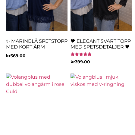
✨ MARINBLÅ SPETSTOPP
🖤 ELEGANT SVART TOPP
MED KORT ÄRM
MED SPETSDETALJER 🖤
kr
369.00
Betygsatt
kr
399.00
4.50
av 5