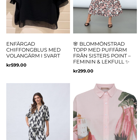
ENFÄRGAD
🌸 BLOMMÖNSTRAD
CHIFFONGBLUS MED
TOPP MED PUFFÄRM
VOLANGÄRM I SVART
FRÅN SISTERS POINT –
FEMININ & LEKFULL ✨
kr
599.00
kr
299.00