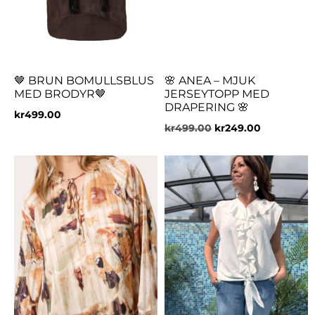
🤎 BRUN BOMULLSBLUS
🌸 ANEA – MJUK
MED BRODYR🤎
JERSEYTOPP MED
DRAPERING 🌸
kr
499.00
kr
499.00
kr
249.00