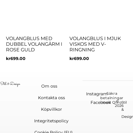
VOLANGBLUS MED
VOLANGBLUS I MJUK
DUBBEL VOLANGÄRM I
VISKOS MED V-
ROSE GULD
RINGNING
kr
699.00
kr
699.00
Om oss
Instagram
Säkra
Kontakta oss
betalningar
©
Facebook
med Qliro
Stil
2026
Köpvillkor
&
Desig
Integritetspolicy
Cookie Policy (EU)