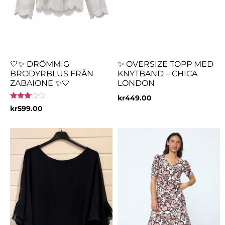
🤍✨ DRÖMMIG
✨ OVERSIZE TOPP MED
BRODYRBLUS FRÅN
KNYTBAND – CHICA
ZABAIONE ✨🤍
LONDON
kr
449.00
Betygsatt
kr
599.00
3.00
av 5