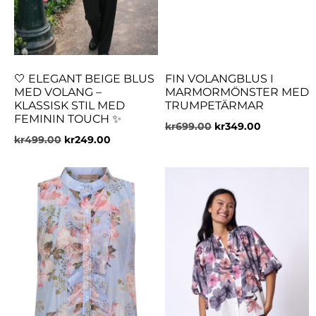
🤍 ELEGANT BEIGE BLUS
FIN VOLANGBLUS I
MED VOLANG –
MARMORMÖNSTER MED
KLASSISK STIL MED
TRUMPETÄRMAR
FEMININ TOUCH ✨
kr
699.00
kr
349.00
kr
499.00
kr
249.00