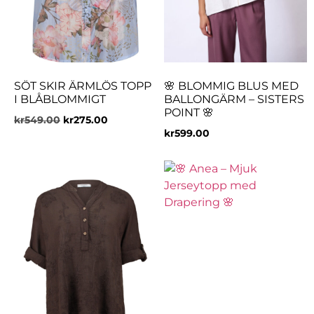
SÖT SKIR ÄRMLÖS TOPP
🌸 BLOMMIG BLUS MED
I BLÅBLOMMIGT
BALLONGÄRM – SISTERS
POINT 🌸
kr
549.00
kr
275.00
kr
599.00