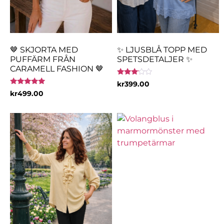
🤎 SKJORTA MED
✨ LJUSBLÅ TOPP MED
PUFFÄRM FRÅN
SPETSDETALJER ✨
CARAMELL FASHION 🤎
Betygsatt
kr
399.00
3.00
Betygsatt
kr
499.00
av 5
5.00
av 5