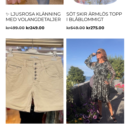
✨ LJUSROSA KLÄNNING
SÖT SKIR ÄRMLÖS TOPP
MED VOLANGDETALJER
I BLÅBLOMMIGT
kr
499.00
kr
249.00
kr
549.00
kr
275.00