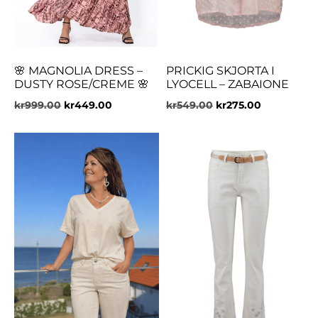
🌸 MAGNOLIA DRESS –
PRICKIG SKJORTA I
DUSTY ROSE/CREME 🌸
LYOCELL – ZABAIONE
kr
999.00
kr
449.00
kr
549.00
kr
275.00