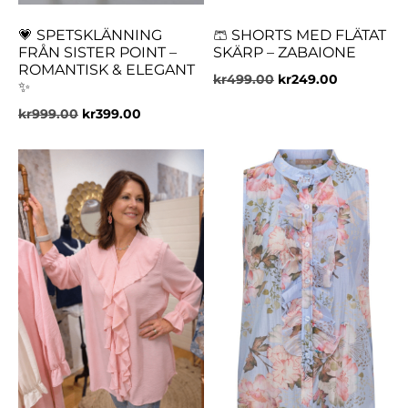
💗 SPETSKLÄNNING
🩳 SHORTS MED FLÄTAT
FRÅN SISTER POINT –
SKÄRP – ZABAIONE
ROMANTISK & ELEGANT
kr
499.00
kr
249.00
✨
kr
999.00
kr
399.00