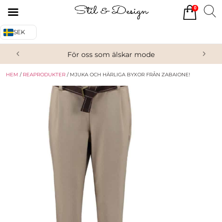
0
Tillbaka
Tillbaka
SEK
Alla produkter
Om oss
För oss som älskar mode
Överdelar
Köpvillkor
HEM
/
REAPRODUKTER
/ MJUKA OCH HÄRLIGA BYXOR FRÅN ZABAIONE!
Underdelar
Kontakta oss
Accessoarer
Skor/Stövlar