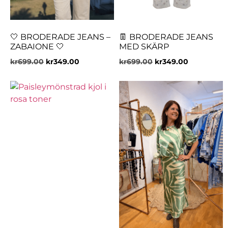
🤍 BRODERADE JEANS –
👖 BRODERADE JEANS
ZABAIONE 🤍
MED SKÄRP
kr
699.00
kr
349.00
kr
699.00
kr
349.00