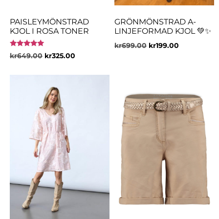
PAISLEYMÖNSTRAD
GRÖNMÖNSTRAD A-
KJOL I ROSA TONER
LINJEFORMAD KJOL 💚✨
kr
699.00
kr
199.00
Betygsatt
kr
649.00
kr
325.00
5.00
av 5