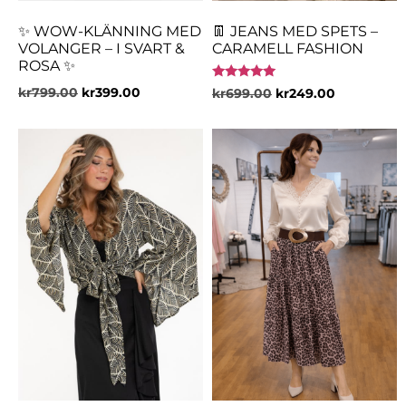
✨ WOW-KLÄNNING MED
👖 JEANS MED SPETS –
VOLANGER – I SVART &
CARAMELL FASHION
ROSA ✨
Betygsatt
kr
799.00
kr
399.00
kr
699.00
kr
249.00
5.00
av 5