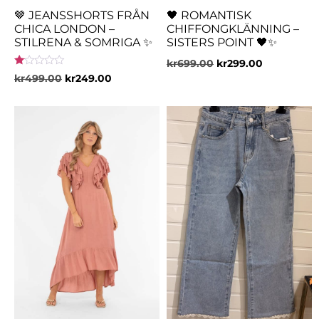
🤎 JEANSSHORTS FRÅN
🖤 ROMANTISK
CHICA LONDON –
CHIFFONGKLÄNNING –
STILRENA & SOMRIGA ✨
SISTERS POINT 🖤✨
kr
699.00
kr
299.00
Betygsatt
kr
499.00
kr
249.00
1.00
av
5