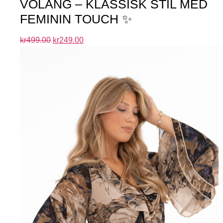
VOLANG – KLASSISK STIL MED
FEMININ TOUCH ✨
kr
499.00
kr
249.00