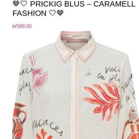
🤎🤍 PRICKIG BLUS – CARAMELL
FASHION 🤍🤎
kr
599.00