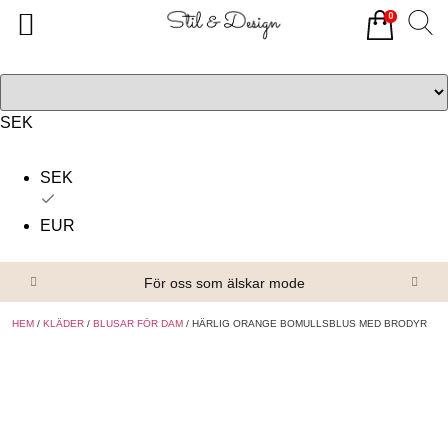
0
Tillbaka
Tillbaka
Alla produkter
Om oss
Överdelar
Köpvillkor
SEK
Underdelar
Kontakta oss
SEK
Accessoarer
EUR
Skor/Stövlar
För oss som älskar mode
HEM
/
KLÄDER
/
BLUSAR FÖR DAM
/ HÄRLIG ORANGE BOMULLSBLUS MED BRODYR