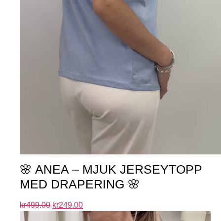
🌸 ANEA – MJUK JERSEYTOPP
MED DRAPERING 🌸
kr
499.00
kr
249.00