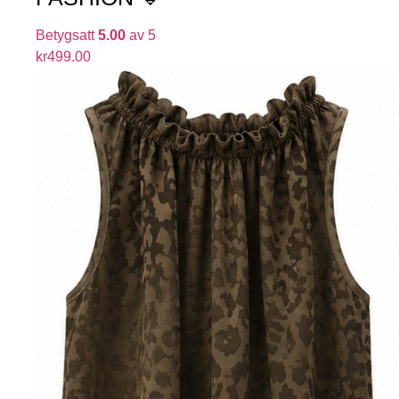
Betygsatt
5.00
av 5
kr
499.00