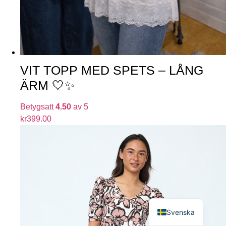
VIT TOPP MED SPETS – LÅNG
ÄRM 🤍✨
Betygsatt
4.50
av 5
kr
399.00
English
Svenska