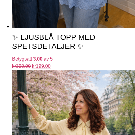
✨ LJUSBLÅ TOPP MED
SPETSDETALJER ✨
Betygsatt
3.00
av 5
kr
399.00
kr
199.00