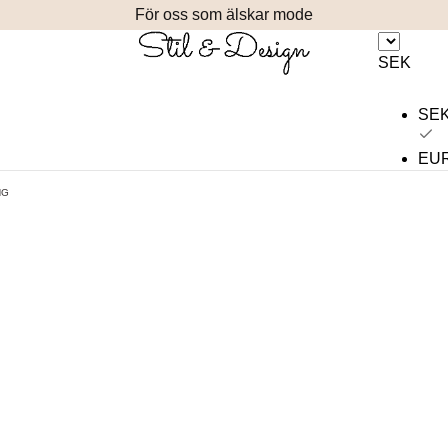
För oss som älskar mode
SEK
SE
EU
NG