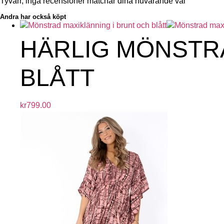
Tyvärr, inga recensioner matchar dina nuvarande val
Andra har också köpt
HÄRLIG MÖNSTR
BLÅTT
kr
799.00