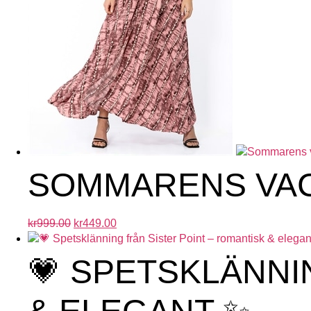
SOMMARENS VAC
kr
999.00
kr
449.00
💗 SPETSKLÄNNI