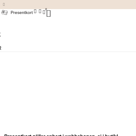
Damkläder & accessoarer
0
Presentkort
K
R