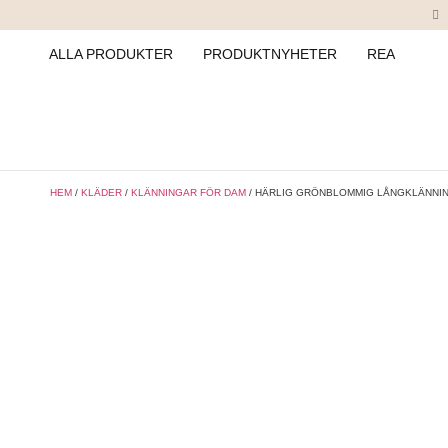
ALLA PRODUKTER
PRODUKTNYHETER
REA
HEM
/
KLÄDER
/
KLÄNNINGAR FÖR DAM
/ HÄRLIG GRÖNBLOMMIG LÅNGKLÄNNI