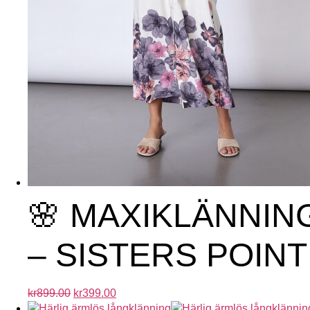
🌸 MAXIKLÄNNI
– SISTERS POINT
kr
899.00
kr
399.00