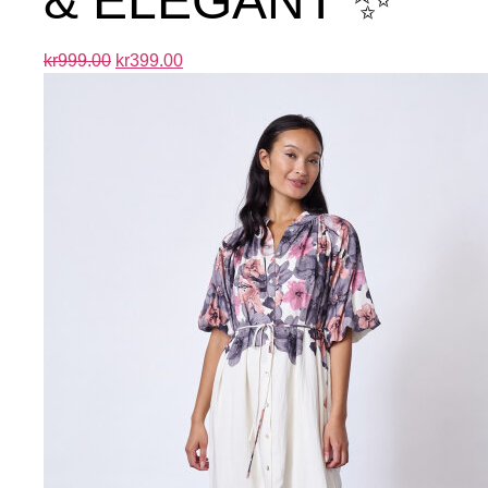
& ELEGANT ✨
kr
999.00
kr
399.00