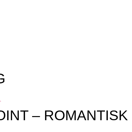
G
OINT – ROMANTISK