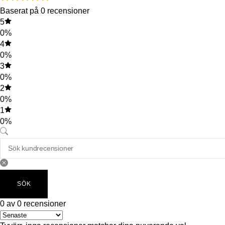
Baserat på 0 recensioner
5
0%
4
0%
3
0%
2
0%
1
0%
SÖK
0 av 0 recensioner