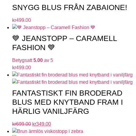
SNYGG BLUS FRÅN ZABAIONE!
kr
499.00
💙 JEANSTOPP – CARAMELL
FASHION 💙
Betygsatt
5.00
av 5
kr
499.00
FANTASTISKT FIN BRODERAD
BLUS MED KNYTBAND FRAM I
HÄRLIG VANILJFÄRG
kr
699.00
kr
349.00