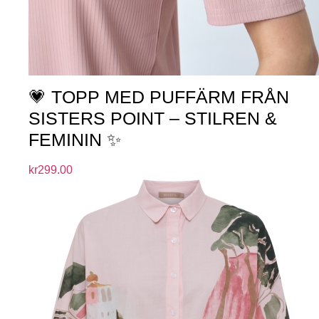
💗 TOPP MED PUFFÄRM FRÅN
SISTERS POINT – STILREN &
FEMININ ✨
kr
299.00