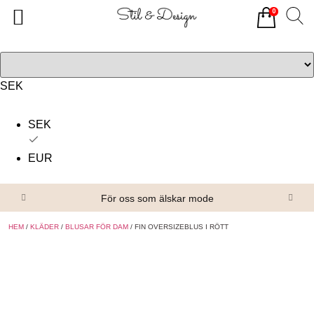
0
Tillbaka
Tillbaka
Alla produkter
Om oss
Överdelar
Köpvillkor
SEK
Underdelar
Kontakta oss
SEK
Accessoarer
EUR
Skor/Stövlar
För oss som älskar mode
HEM
/
KLÄDER
/
BLUSAR FÖR DAM
/ FIN OVERSIZEBLUS I RÖTT