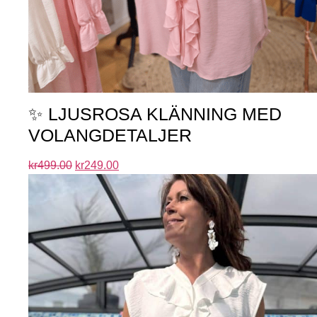
✨ LJUSROSA KLÄNNING MED
VOLANGDETALJER
kr
499.00
kr
249.00