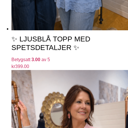
✨ LJUSBLÅ TOPP MED
SPETSDETALJER ✨
Betygsatt
3.00
av 5
kr
399.00