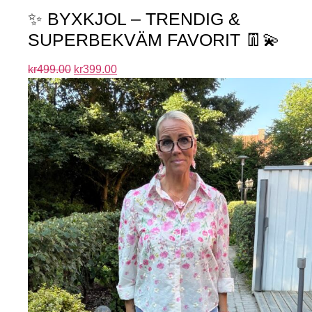
✨ BYXKJOL – TRENDIG &
SUPERBEKVÄM FAVORIT 👖💫
kr
499.00
kr
399.00