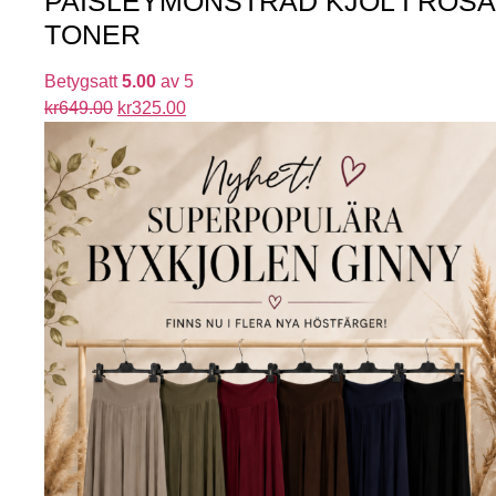
PAISLEYMÖNSTRAD KJOL I ROSA
TONER
Betygsatt
5.00
av 5
kr
649.00
kr
325.00