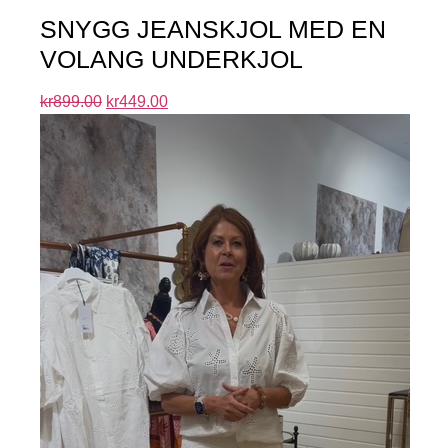
SNYGG JEANSKJOL MED EN
VOLANG UNDERKJOL
kr
899.00
kr
449.00