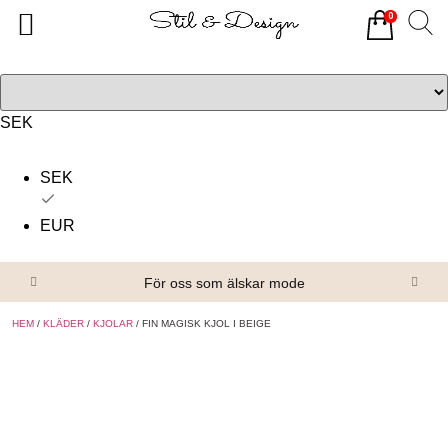
0
Tillbaka
Tillbaka
Alla produkter
Om oss
Överdelar
Köpvillkor
SEK
Underdelar
Kontakta oss
SEK
Accessoarer
EUR
Skor/Stövlar
För oss som älskar mode
HEM
/
KLÄDER
/
KJOLAR
/ FIN MAGISK KJOL I BEIGE