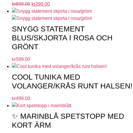
kr
699.00
kr
299.00
SNYGG STATEMENT
BLUS/SKJORTA I ROSA OCH
GRÖNT
kr
599.00
COOL TUNIKA MED
VOLANGER/KRÅS RUNT HALSEN!
kr
499.00
✨ MARINBLÅ SPETSTOPP MED
KORT ÄRM