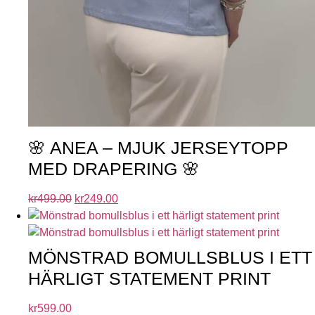
🌸 ANEA – MJUK JERSEYTOPP
MED DRAPERING 🌸
kr
499.00
kr
249.00
MÖNSTRAD BOMULLSBLUS I ETT
HÄRLIGT STATEMENT PRINT
kr
599.00