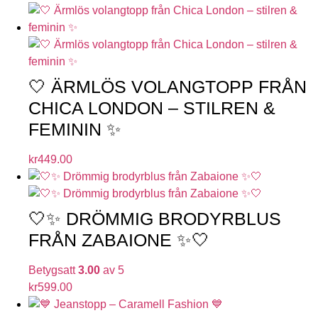
🤍 ÄRMLÖS VOLANGTOPP FRÅN
CHICA LONDON – STILREN &
FEMININ ✨
kr
449.00
🤍✨ DRÖMMIG BRODYRBLUS
FRÅN ZABAIONE ✨🤍
Betygsatt
3.00
av 5
kr
599.00