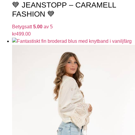
💙 JEANSTOPP – CARAMELL
FASHION 💙
Betygsatt
5.00
av 5
kr
499.00