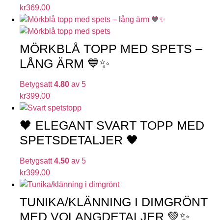
kr
369.00
MÖRKBLÅ TOPP MED SPETS –
LÅNG ÄRM 💙✨
Betygsatt
4.80
av 5
kr
399.00
🖤 ELEGANT SVART TOPP MED
SPETSDETALJER 🖤
Betygsatt
4.50
av 5
kr
399.00
TUNIKA/KLÄNNING I DIMGRÖNT
MED VOLANGDETALJER 💚✨