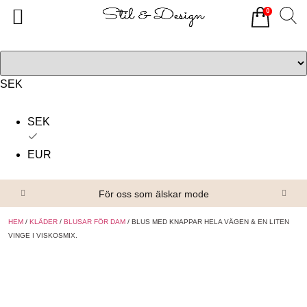
0
Tillbaka
Tillbaka
Alla produkter
Om oss
Överdelar
Köpvillkor
SEK
Underdelar
Kontakta oss
SEK
Accessoarer
EUR
Skor/Stövlar
För oss som älskar mode
HEM
/
KLÄDER
/
BLUSAR FÖR DAM
/ BLUS MED KNAPPAR HELA VÄGEN & EN LITEN
VINGE I VISKOSMIX.