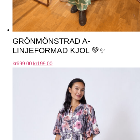
GRÖNMÖNSTRAD A-
LINJEFORMAD KJOL 💚✨
kr
699.00
kr
199.00