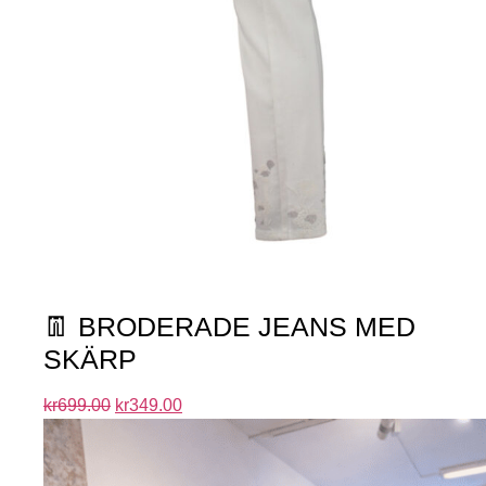
👖 BRODERADE JEANS MED
SKÄRP
kr
699.00
kr
349.00