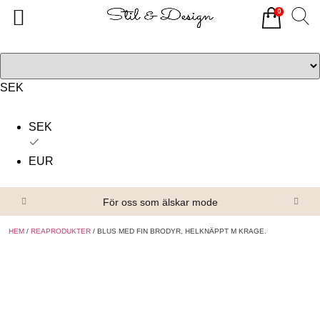
0
Tillbaka
Tillbaka
Alla produkter
Om oss
Överdelar
Köpvillkor
SEK
Underdelar
Kontakta oss
SEK
Accessoarer
EUR
Skor/Stövlar
För oss som älskar mode
HEM
/
REAPRODUKTER
/ BLUS MED FIN BRODYR, HELKNÄPPT M KRAGE.