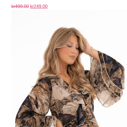
kr
499.00
kr
249.00