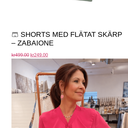
🩳 SHORTS MED FLÄTAT SKÄRP
– ZABAIONE
kr
499.00
kr
249.00