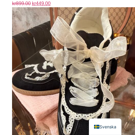
kr
899.00
kr
449.00
English
Svenska