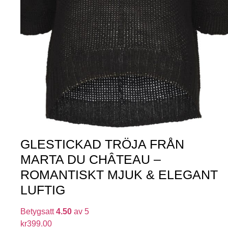
GLESTICKAD TRÖJA FRÅN
MARTA DU CHÂTEAU –
ROMANTISKT MJUK & ELEGANT
LUFTIG
Betygsatt
4.50
av 5
kr
399.00