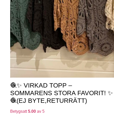
🧶✨ VIRKAD TOPP –
SOMMARENS STORA FAVORIT! ✨
🧶(EJ BYTE,RETURRÄTT)
Betygsatt
5.00
av 5