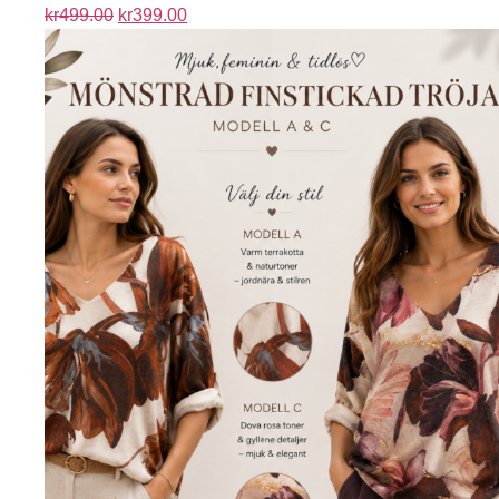
kr
499.00
kr
399.00