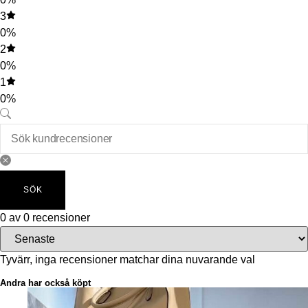
3
0%
2
0%
1
0%
SÖK
0 av 0 recensioner
Tyvärr, inga recensioner matchar dina nuvarande val
Andra har också köpt