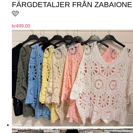
FÄRGDETALJER FRÅN ZABAIONE
🩷
kr
499.00