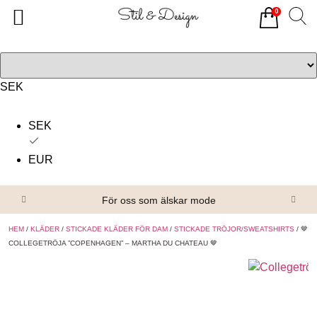
0
Tillbaka
Tillbaka
Alla produkter
Om oss
Överdelar
Köpvillkor
SEK
Underdelar
Kontakta oss
SEK
Accessoarer
EUR
Skor/Stövlar
För oss som älskar mode
HEM
/
KLÄDER
/
STICKADE KLÄDER FÖR DAM
/
STICKADE TRÖJOR/SWEATSHIRTS
/ 🤎
COLLEGETRÖJA ”COPENHAGEN” – MARTHA DU CHATEAU 🤎