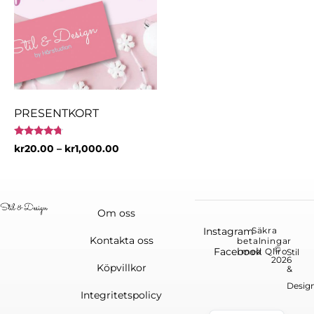
PRESENTKORT
Betygsatt
kr
20.00
–
kr
1,000.00
4.50
av 5
Om oss
Instagram
Säkra
Kontakta oss
betalningar
©
Facebook
med Qliro
Stil
2026
Köpvillkor
&
Desig
Integritetspolicy
English