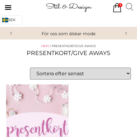
0
Tillbaka
Tillbaka
SEK
Alla produkter
Om oss
För oss som älskar mode
Överdelar
Köpvillkor
HEM
/ PRESENTKORT/GIVE AWAYS
Underdelar
Kontakta oss
PRESENTKORT/GIVE AWAYS
Accessoarer
Skor/Stövlar