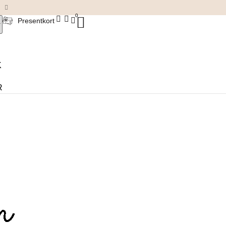
Damkläder & accessoarer
0
Presentkort
K
R