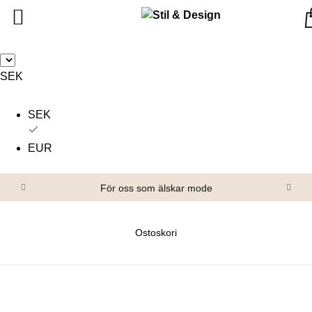
Tillbaka
Tillbaka
Alla produkter
Om oss
SEK
Överdelar
Köpvillkor
SEK
Underdelar
Kontakta oss
Accessoarer
EUR
Skor/Stövlar
För oss som älskar mode
Ostoskori