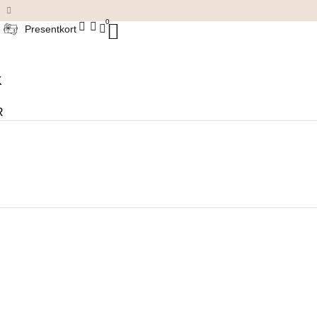
Damkläder & accessoarer
0
Presentkort
K
R